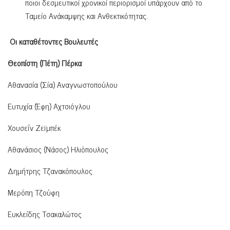
ποιοι δεσμευτικοί χρονικοί περιορισμοί υπάρχουν από το
Ταμείο Ανάκαμψης και Ανθεκτικότητας.
Οι καταθέτοντες Βουλευτές
Θεοπίστη (Πέτη) Πέρκα
Αθανασία (Σία) Αναγνωστοπούλου
Ευτυχία (Έφη) Αχτσιόγλου
Χουσεΐν Ζεϊμπέκ
Αθανάσιος (Νάσος) Ηλιόπουλος
Δημήτρης Τζανακόπουλος
Μερόπη Τζούφη
Ευκλείδης Τσακαλώτος