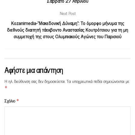
Σάββατο 27 Απριλίου
Next Post
Kozanimedia-“Μακεδονική Δύναμη”: Το όμορφο μήνυμα της
διεθνούς διαιτητή τάεκβοντο Αναστασίας Κουτρότσιου για τη μη
συμμετοχή της στους Ολυμπιακούς Αγώνες του Παρισιού
Αφήστε μια απάντηση
Η ηλ. διεύθυνση σας δεν δημοσιεύεται.
Τα υποχρεωτικά πεδία σημειώνονται με
*
Σχόλιο
*