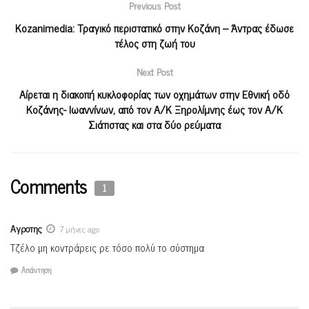
Previous Post
Kozanimedia: Τραγικό περιστατικό στην Κοζάνη – Άντρας έδωσε
τέλος στη ζωή του
Next Post
Αίρεται η διακοπή κυκλοφορίας των οχημάτων στην Εθνική οδό
Κοζάνης- Ιωαννίνων, από τον Α/Κ Ξηρολίμνης έως τον Α/Κ
Σιάτιστας και στα δύο ρεύματα
Comments
1
Αγροτης
7 μήνες ago
Τζέλο μη κοντράρεις ρε τόσο πολύ το σύστημα
Απάντηση