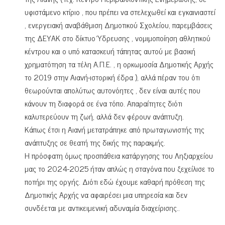
υφιστάμενο κτίριο , που πρέπει να στελεχωθεί και εγκαινιαστεί
, ενεργειακή αναβάθμιση Δημοτικού Σχολείου, παρεμβάσεις
της ΔΕΥΑΚ στο δίκτυο Ύδρευσης , νομιμοποίηση αθλητικού
κέντρου και ο υπό κατασκευή τάπητας αυτού με βασική
χρηματότηση τα τέλη Α.Π.Ε. , η ορκωμοσία Δημοτικής Αρχής
το 2019 στην Αιανή-ιστορική έδρα ), αλλά πέραν του ότι
θεωρούνται απολύτως αυτονόητες , δεν είναι αυτές που
κάνουν τη διαφορά σε ένα τόπο. Απαραίτητες διότι
καλυτερεύουν τη ζωή, αλλά δεν φέρουν ανάπτυξη.
Κάπως έτσι η Αιανή μετατράπηκε από πρωταγωνιστής της
ανάπτυξης σε θεατή της δικής της παρακμής.
Η πρόσφατη όμως προσπάθεια κατάργησης του Ληξιαρχείου
μας το 2024-2025 ήταν απλώς η σταγόνα που ξεχείλισε το
ποτήρι της οργής. Διότι εδώ έχουμε καθαρή πρόθεση της
Δημοτικής Αρχής να αφαιρέσει μια υπηρεσία και δεν
συνδέεται με αντικειμενική αδυναμία διαχείρισης..