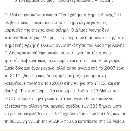
Πολλοί αναρωτιούνται ακόμα: «Γιατί χάθηκε ο Δήμος Αιανής;». Η
αλήθεια, όπως προκύπτει από τα επίσημα έγγραφα και τις
μαρτυρίες της εποχής, είναι σκληρή. Ο Δήμος Αιανής δεν
καταργήθηκε λόγω έλλειψης επιχειρημάτων ή αδράνειας της τότε
Δημοτικής Αρχής ή έλλειψη αγωνιστικότητας του λαού της Αιανής.
Ο Δήμος καταργήθηκε- κακώς φυσικά – γιατί αυτός ήταν ο
κρατικός -κυβερνητικός σχεδιασμός και η τότε πολιτική συγκυρία.
Εμείς δώσαμε έναν μεγάλο, αλλά άνισο αγώνα από το 2007 έως
το 2010, (θυμίζω πως δυο φορές με μαζική συμμετοχή
κατεβήκαμε τον Μάϊο του 2010 στην Αθήνα στο ΥΠ.ΕΣ. και στη
Βουλή) . Τι καταφέραμε ; Να πείσουμε τελικά στις 13 Μαΐου του
2010 ακόμα και την ηγεσία του Υπουργείου Εσωτερικών να
εξετάσει την αλλαγή του αρχικού σχεδίου των 333 δήμων ώστε
να μας συμπεριλάβει στο τελικό σχέδιο νόμου των 350 Δήμων -με
τη σύμφωνη γνώμη της ΚΕΔΚΕ- που θα κατατίθετο στις 19 Μαΐου.