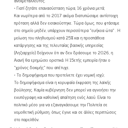
ανεκμετάλλευτος.
• Γιατί ζητάτε επανασύσταση τώρα, 16 χρόνια μετά;
Και νωρίτερα από το 2017 ακόμα διατυπώσαμε αντίστοιχη
πρόταση αλλά δεν εισακούστηκε. Τώρα όμως, που φτάσαμε
στο σημείο μηδέν, υπάρχουν περισσότερα «ευήκοα ώτα» . Η
μείωση του πληθυσμού κατά 25% και η προσπάθεια
κατάργησης και της τελευταίας βασικής υπηρεσίας
(Ληξιαρχείο) δείχνουν ότι αν δεν δράσουμε το 2026, η
Αιανή θα ερημώσει οριστικά. Η 15ετής εμπειρία ήταν ο
«χρόνος δοκιμής» που απέτυχε.
• Το δημοψήφισμα που προτείνετε έχει νομική ισχύ;
Το δημοψήφισμα είναι η κορυφαία έκφραση της λαϊκής
βούλησης. Καμία κυβέρνηση δεν μπορεί να αγνοήσει την
ενυπόγραφη και καθολική απαίτηση ενός λαού. Είναι το
πολιτικό μέσο για να εξαναγκάσουμε την Πολιτεία σε
νομοθετική ρύθμιση, όπως έγινε και σε άλλες περιπτώσεις
στο παρελθόν.