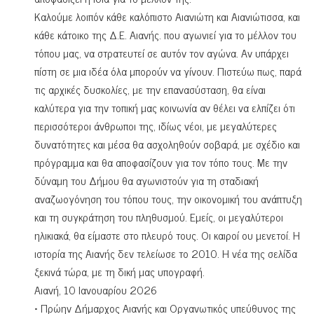
Καλούμε λοιπόν κάθε καλόπιστο Αιανιώτη και Αιανιώτισσα, και
κάθε κάτοικο της Δ.Ε. Αιανής. που αγωνιεί για το μέλλον του
τόπου μας, να στρατευτεί σε αυτόν τον αγώνα. Αν υπάρχει
πίστη σε μια ιδέα όλα μπορούν να γίνουν. Πιστεύω πως, παρά
τις αρχικές δυσκολίες, με την επανασύσταση, θα είναι
καλύτερα για την τοπική μας κοινωνία αν θέλει να ελπίζει ότι
περισσότεροι άνθρωποι της, ιδίως νέοι, με μεγαλύτερες
δυνατότητες και μέσα θα ασχοληθούν σοβαρά, με σχέδιο και
πρόγραμμα και θα αποφασίζουν για τον τόπο τους. Με την
δύναμη του Δήμου θα αγωνιστούν για τη σταδιακή
αναζωογόνηση του τόπου τους, την οικονομική του ανάπτυξη
και τη συγκράτηση του πληθυσμού. Εμείς, οι μεγαλύτεροι
ηλικιακά, θα είμαστε στο πλευρό τους. Οι καιροί ου μενετοί. Η
ιστορία της Αιανής δεν τελείωσε το 2010. Η νέα της σελίδα
ξεκινά τώρα, με τη δική μας υπογραφή.
Αιανή, 10 Ιανουαρίου 2026
• Πρώην Δήμαρχος Αιανής και Οργανωτικός υπεύθυνος της