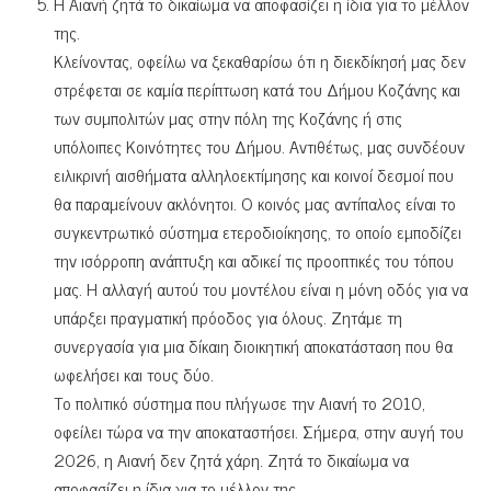
Η Αιανή ζητά το δικαίωμα να αποφασίζει η ίδια για το μέλλον
της.
Κλείνοντας, οφείλω να ξεκαθαρίσω ότι η διεκδίκησή μας δεν
στρέφεται σε καμία περίπτωση κατά του Δήμου Κοζάνης και
των συμπολιτών μας στην πόλη της Κοζάνης ή στις
υπόλοιπες Κοινότητες του Δήμου. Αντιθέτως, μας συνδέουν
ειλικρινή αισθήματα αλληλοεκτίμησης και κοινοί δεσμοί που
θα παραμείνουν ακλόνητοι. Ο κοινός μας αντίπαλος είναι το
συγκεντρωτικό σύστημα ετεροδιοίκησης, το οποίο εμποδίζει
την ισόρροπη ανάπτυξη και αδικεί τις προοπτικές του τόπου
μας. Η αλλαγή αυτού του μοντέλου είναι η μόνη οδός για να
υπάρξει πραγματική πρόοδος για όλους. Ζητάμε τη
συνεργασία για μια δίκαιη διοικητική αποκατάσταση που θα
ωφελήσει και τους δύο.
Το πολιτικό σύστημα που πλήγωσε την Αιανή το 2010,
οφείλει τώρα να την αποκαταστήσει. Σήμερα, στην αυγή του
2026, η Αιανή δεν ζητά χάρη. Ζητά το δικαίωμα να
αποφασίζει η ίδια για το μέλλον της.