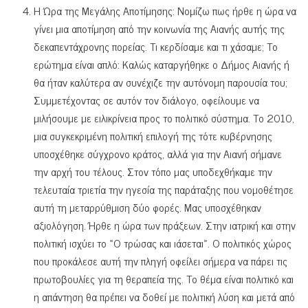
Η Ώρα της Μεγάλης Αποτίμησης: Νομίζω πως ήρθε η ώρα να
γίνει μια αποτίμηση από την κοινωνία της Αιανής αυτής της
δεκαπεντάχρονης πορείας. Τι κερδίσαμε και τι χάσαμε; Το
ερώτημα είναι απλό: Καλώς καταργήθηκε ο Δήμος Αιανής ή
θα ήταν καλύτερα αν συνέχιζε την αυτόνομη παρουσία του;
Συμμετέχοντας σε αυτόν τον διάλογο, οφείλουμε να
μιλήσουμε με ειλικρίνεια προς το πολιτικό σύστημα. Το 2010,
μια συγκεκριμένη πολιτική επιλογή της τότε κυβέρνησης
υποσχέθηκε σύγχρονο κράτος, αλλά για την Αιανή σήμανε
την αρχή του τέλους. Στον τόπο μας υποδεχθήκαμε την
τελευταία τριετία την ηγεσία της παράταξης που νομοθέτησε
αυτή τη μεταρρύθμιση δύο φορές. Μας υποσχέθηκαν
αξιολόγηση. Ήρθε η ώρα των πράξεων. Στην ιατρική και στην
πολιτική ισχύει το «Ο τρώσας και ιάσεται». Ο πολιτικός χώρος
που προκάλεσε αυτή την πληγή οφείλει σήμερα να πάρει τις
πρωτοβουλίες για τη θεραπεία της. Το θέμα είναι πολιτικό και
η απάντηση θα πρέπει να δοθεί με πολιτική λύση και μετά από