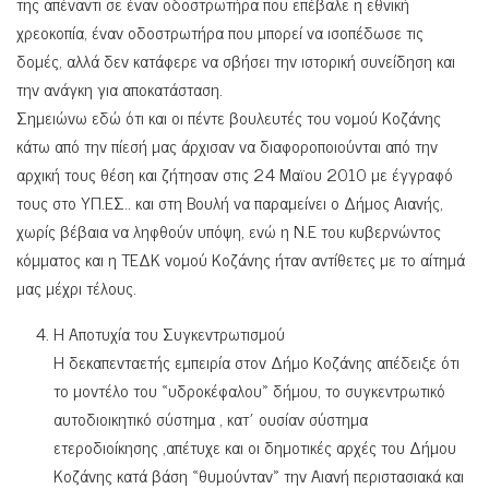
της απέναντι σε έναν οδοστρωτήρα που επέβαλε η εθνική
χρεοκοπία, έναν οδοστρωτήρα που μπορεί να ισοπέδωσε τις
δομές, αλλά δεν κατάφερε να σβήσει την ιστορική συνείδηση και
την ανάγκη για αποκατάσταση.
Σημειώνω εδώ ότι και οι πέντε βουλευτές του νομού Κοζάνης
κάτω από την πίεσή μας άρχισαν να διαφοροποιούνται από την
αρχική τους θέση και ζήτησαν στις 24 Μαϊου 2010 με έγγραφό
τους στο ΥΠ.ΕΣ.. και στη Βουλή να παραμείνει ο Δήμος Αιανής,
χωρίς βέβαια να ληφθούν υπόψη, ενώ η Ν.Ε του κυβερνώντος
κόμματος και η ΤΕΔΚ νομού Κοζάνης ήταν αντίθετες με το αίτημά
μας μέχρι τέλους.
Η Αποτυχία του Συγκεντρωτισμού
Η δεκαπενταετής εμπειρία στον Δήμο Κοζάνης απέδειξε ότι
το μοντέλο του «υδροκέφαλου» δήμου, το συγκεντρωτικό
αυτοδιοικητικό σύστημα , κατ΄ ουσίαν σύστημα
ετεροδιοίκησης ,απέτυχε και οι δημοτικές αρχές του Δήμου
Κοζάνης κατά βάση «θυμούνταν» την Αιανή περιστασιακά και