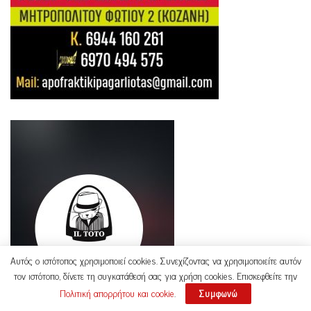
Αυτός ο ιστότοπος χρησιμοποιεί cookies. Συνεχίζοντας να χρησιμοποιείτε αυτόν
τον ιστότοπο, δίνετε τη συγκατάθεσή σας για χρήση cookies. Επισκεφθείτε την
Πολιτική απορρήτου και cookie
.
Συμφωνώ