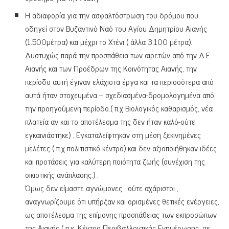
Η αδιαφορία για την ασφαλτόστρωση του δρόμου που
οδηγεί στον Βυζαντινό Ναό του Αγίου Δημητρίου Αιανής
(1.500μέτρα) και μέχρι το Χτένι ( άλλα 3.100 μέτρα).
Δυστυχώς παρά την προσπάθεια των αιρετών από την Δ.Ε.
Αιανής και των Προέδρων της Κοινότητας Αιανής, την
περίοδο αυτή έγιναν ελάχιστα έργα και τα περισσότερα από
αυτά ήταν στοχευμένα – σχεδιασμένα-δρομολογημένα από
την προηγούμενη περίοδο.( π.χ Βιολογικός καθαρισμός, νέα
πλατεία αν και το αποτέλεσμα της δεν ήταν καλό-ούτε
εγκαινιάστηκε) . Εγκαταλείφτηκαν στη μέση ξεκινημένες
μελέτες ( π.χ πολιτιστικό κέντρο) και δεν αξιοποιήθηκαν ιδέες
και προτάσεις για καλύτερη ποιότητα ζωής (συνέχιση της
οικιστικής ανάπλασης.) .
Όμως δεν είμαστε αγνώμονες , ούτε αχάριστοι ,
αναγνωρίζουμε ότι υπήρξαν και ορισμένες θετικές ενέργειες,
ως αποτέλεσμα της επίμονης προσπάθειας των εκπροσώπων
της Αιανής ( π.χ. Κέντρο Περιβαλλοντικής Ενημέρωσης, σε