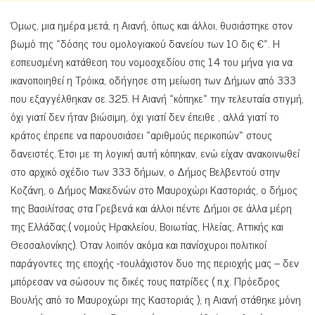
Όμως, μια ημέρα μετά, η Αιανή, όπως και άλλοι, θυσιάστηκε στον
βωμό της «δόσης του ομολογιακού δανείου των 10 δις €». Η
εσπευσμένη κατάθεση του νομοσχεδίου στις 14 του μήνα για να
ικανοποιηθεί η Τρόικα, οδήγησε στη μείωση των Δήμων από 333
που εξαγγέλθηκαν σε 325. Η Αιανή «κόπηκε» την τελευταία στιγμή,
όχι γιατί δεν ήταν βιώσιμη, όχι γιατί δεν έπειθε , αλλά γιατί το
κράτος έπρεπε να παρουσιάσει «αριθμούς περικοπών» στους
δανειστές. Έτσι με τη λογική αυτή κόπηκαν, ενώ είχαν ανακοινωθεί
στο αρχικό σχέδιο των 333 δήμων, ο Δήμος Βελβεντού στην
Κοζάνη, ο Δήμος Μακεδνών στο Μαυροχώρι Καστοριάς, ο δήμος
της Βασιλίτσας στα Γρεβενά και άλλοι πέντε Δήμοι σε άλλα μέρη
της Ελλάδας.( νομούς Ηρακλείου, Βοιωτίας, Ηλείας, Αττικής και
Θεσσαλονίκης). Όταν λοιπόν ακόμα και πανίσχυροι πολιτικοί
παράγοντες της εποχής -τουλάχιστον δυο της περιοχής μας – δεν
μπόρεσαν να σώσουν τις δικές τους πατρίδες ( π.χ. Πρόεδρος
Βουλής από το Μαυροχώρι της Καστοριάς ), η Αιανή στάθηκε μόνη