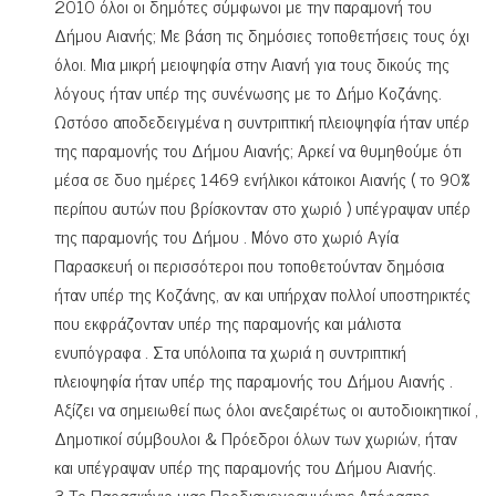
2010 όλοι οι δημότες σύμφωνοι με την παραμονή του
Δήμου Αιανής; Με βάση τις δημόσιες τοποθετήσεις τους όχι
όλοι. Μια μικρή μειοψηφία στην Αιανή για τους δικούς της
λόγους ήταν υπέρ της συνένωσης με το Δήμο Κοζάνης.
Ωστόσο αποδεδειγμένα η συντριπτική πλειοψηφία ήταν υπέρ
της παραμονής του Δήμου Αιανής; Αρκεί να θυμηθούμε ότι
μέσα σε δυο ημέρες 1469 ενήλικοι κάτοικοι Αιανής ( το 90%
περίπου αυτών που βρίσκονταν στο χωριό ) υπέγραψαν υπέρ
της παραμονής του Δήμου . Μόνο στο χωριό Αγία
Παρασκευή οι περισσότεροι που τοποθετούνταν δημόσια
ήταν υπέρ της Κοζάνης, αν και υπήρχαν πολλοί υποστηρικτές
που εκφράζονταν υπέρ της παραμονής και μάλιστα
ενυπόγραφα . Στα υπόλοιπα τα χωριά η συντριπτική
πλειοψηφία ήταν υπέρ της παραμονής του Δήμου Αιανής .
Αξίζει να σημειωθεί πως όλοι ανεξαιρέτως οι αυτοδιοικητικοί ,
Δημοτικοί σύμβουλοι & Πρόεδροι όλων των χωριών, ήταν
και υπέγραψαν υπέρ της παραμονής του Δήμου Αιανής.
3 Το Παρασκήνιο μιας Προδιαγεγραμμένης Απόφασης