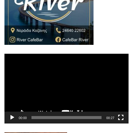
Πρόγραμμα
Αναπαραγωγής
Βίντεο
00:00
00:27