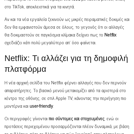
στο TikTok, αποκλειστικά για τα κινητά.
Αν και τα νέα εργαλεία ξεκινούν ως μικρές πειραματικές δοκιμές και
δεν θα εμφανιστούν άμεσα σε όλους, το γεγονός ότι οι αλλαγές
θα δοκιμαστούν σε παγκόσμια κλίμακα δείχνει πως το
Netflix
σχεδιάζει κάτι πολύ μεγαλύτερο απ’ όσο φαίνεται.
Netflix: Τι αλλάζει για τη δημοφιλή
πλατφόρμα
Η νέα αρχική σελίδα του Netflix φέρνει αλλαγές που δεν περνούν
απαρατήρητες. Το βασικό μενού μετακομίζει από τα αριστερά στο
κέντρο της οθόνης, σε στιλ Apple TV, κάνοντας την περιήγηση πιο
μοντέρνα και
user-friendly
.
Οι περιγραφές γίνονται
πιο σύντομες και στοχευμένες
, ενώ οι
προτάσεις περιεχομένου προσαρμόζονται πλέον δυναμικά, με βάση
το τι βλέπεις, πότε το βλέπεις και πώς «κινείσαι» στην πλατφόρμα.