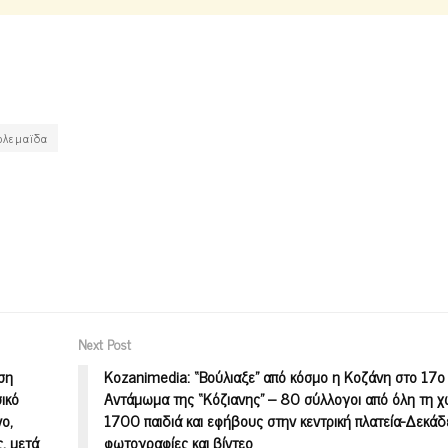
ολεμαϊδα
Next Post
ση
Kozanimedia: “Βούλιαξε” από κόσμο η Κοζάνη στο 17ο
ικό
Αντάμωμα της “Κόζιανης” – 80 σύλλογοι από όλη τη 
ο,
1700 παιδιά και εφήβους στην κεντρική πλατεία-Δεκάδ
, μετά
φωτογραφίες και βίντεο