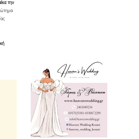
ίκα την
ερώτημα
ίας
κή