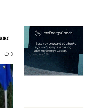
ύσια
0