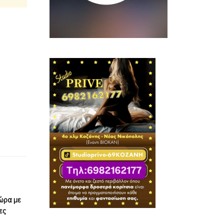
χώρα με
ες