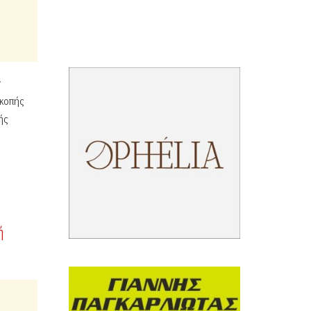
ν
ακοπής
ής
ή