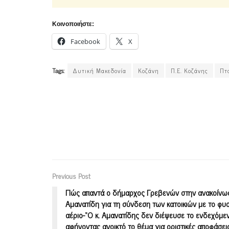
Κοινοποιήστε:
Facebook
X
Tags:
Δυτική Μακεδονία
Κοζάνη
Π.Ε. Κοζάνης
Πτ
Previous Post
Πώς απαντά ο δήμαρχος Γρεβενών στην ανακοίνω
Αμανατίδη για τη σύνδεση των κατοικιών με το φυσ
αέριο-“Ο κ. Αμανατίδης δεν διέψευσε το ενδεχόμεν
αφήνοντας ανοικτό το θέμα για οριστικές αποφάσεις