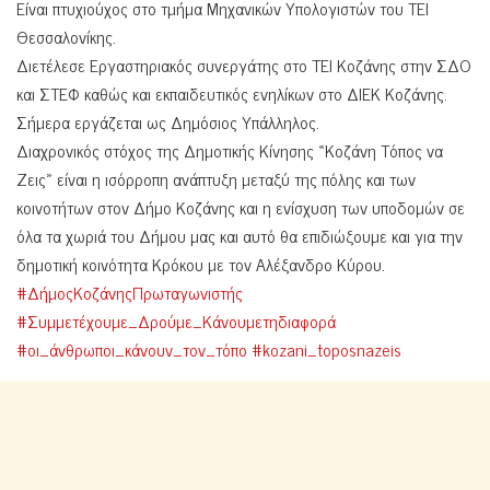
Είναι πτυχιούχος στο τμήμα Μηχανικών Υπολογιστών του ΤΕΙ
Θεσσαλονίκης.
Διετέλεσε Εργαστηριακός συνεργάτης στο ΤΕΙ Κοζάνης στην ΣΔΟ
και ΣΤΕΦ καθώς και εκπαιδευτικός ενηλίκων στο ΔΙΕΚ Κοζάνης.
Σήμερα εργάζεται ως Δημόσιος Υπάλληλος.
Διαχρονικός στόχος της Δημοτικής Κίνησης «Κοζάνη Τόπος να
Ζεις» είναι η ισόρροπη ανάπτυξη μεταξύ της πόλης και των
κοινοτήτων στον Δήμο Κοζάνης και η ενίσχυση των υποδομών σε
όλα τα χωριά του Δήμου μας και αυτό θα επιδιώξουμε και για την
δημοτική κοινότητα Κρόκου με τον Αλέξανδρο Κύρου.
#ΔήμοςΚοζάνηςΠρωταγωνιστής
#Συμμετέχουμε_Δρούμε_Κάνουμετηδιαφορά
#οι_άνθρωποι_κάνουν_τον_τόπο
#kozani_toposnazeis