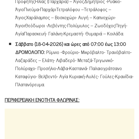
ΠροφήτηςΗλίας (Παρχάρια) – ΆγιοςΔημήτριος -Ρυάκιο-
ΆγιοΠνεύμα-ΠαρχάριΤετραλόφου –Τετράλοφος –
ΆγιοςΧαράλαμπος – Βοσκοχώρι- Αυγή – Καπνοχώρι-
ΆγιοιΘεόδωροι -Λεβέντης-Πολύμυλος – ΖωοδόχοςΠηγή-
ΑγίαΠαρασκευή- Γαλάνη-Κρεμαστή- Θυμαριά – Κοιλάδα.
Σάββατο (18-04-2026) και ώρες από 07:00 έως 13:00
ΔΡΟΜΟΛΟΓΙΟ:
Ρύμνιο -Φρούριο- Μικρόβαλτο- Τρανόβαλτο-
Λαζαράδες – Ελάτη- Λιβαδερό- Μεταξά-Τριγωνικό-
Πολύραχο- Προσήλιο-Λάβα-Καστανιά- Παλαιογράτσανο
Καταφύγιο- Βελβεντό- Αγία Κυριακή-Αυλές- Γούλες-Κρανίδια-
Πλατανόρευμα.
ΠΕΡΙΦΕΡΕΙΑΚΗ ΕΝΟΤΗΤΑ ΦΛΩΡΙΝΑΣ: