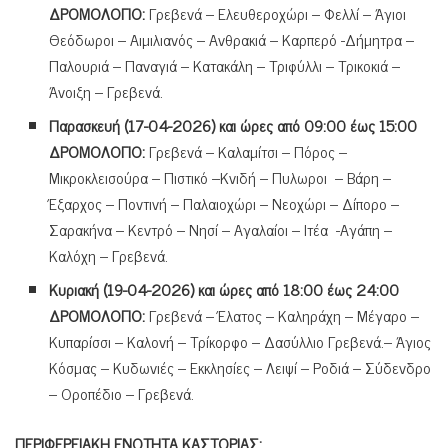
ΔΡΟΜΟΛΟΓΙΟ:
Γρεβενά – Ελευθεροχώρι – Φελλί – Άγιοι
Θεόδωροι – Αιμιλιανός – Ανθρακιά – Καρπερό -Δήμητρα –
Παλουριά – Παναγιά – Κατακάλη – Τριφύλλι – Τρικοκιά –
Άνοιξη – Γρεβενά.
Παρασκευή (17-04-2026) και ώρες από 09:00 έως 15:00
ΔΡΟΜΟΛΟΓΙΟ:
Γρεβενά – Καλαμίτσι – Πόρος –
Μικροκλεισούρα – Πιστικό –Κνιδή – Πυλωροι – Βάρη –
Έξαρχος – Ποντινή – Παλαιοχώρι – Νεοχώρι – Δίπορο –
Σαρακήνα – Κεντρό – Νησί – Αγαλαίοι – Ιτέα -Αγάπη –
Καλόχη – Γρεβενά.
Κυριακή (19-04-2026) και ώρες από 18:00 έως 24:00
ΔΡΟΜΟΛΟΓΙΟ:
Γρεβενά – Έλατος – Καληράχη – Μέγαρο –
Κυπαρίσσι – Καλονή – Τρίκορφο – Δασύλλιο Γρεβενά.– Άγιος
Κόσμας – Κυδωνιές – Εκκλησίες – Λειψί – Ροδιά – Σύδενδρο
– Οροπέδιο – Γρεβενά.
ΠΕΡΙΦΕΡΕΙΑΚΗ ΕΝΟΤΗΤΑ ΚΑΣΤΟΡΙΑΣ: