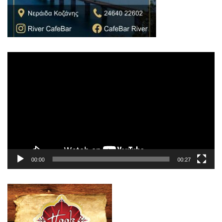
Πρόγραμμα
Αναπαραγωγής
Βίντεο
00:00
00:27