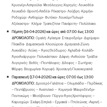
Κρυονέρι-Ασπρούλα- Μεσόλογγος-Χορηγός- Λευκοθέα-
Λευκαδιό- Βροντή-Απιδέα- Ρόκαστρο- Λούβρη -Κριμήνι-
Ροδοχώρι -Ανθοχώρι- Φυτόκιο- Λουκόμι-Πυλωρί-
Αξιόκαστρο- Κλήμα- Τραπεζίτσα- Πανάρετη– Πολύλλακο.
Πέμπτη (16-04-2026) και ώρες από 07:00 έως 13:00
ΔΡΟΜΟΛΟΓΙΟ:
Ομαλή- Αγίασμα- Σταυροδρόμι- Διχείμαρο-
Πλακίδα- Δαμασκηνιά- Κλεισώρεια- Δραγασιά-Ζώνη-
Λυκνάδες- Λεύκη – ΆγιοςΘεόδωρος- Αχλαδιά- Κοιλάδι-
ΆγιοιΑνάργυροι- Πολυκάστανο- Δάφνη -Ανθούσα- Τριάδα-
Αυγερινός- Βυθός –Πεντάλοφος- Δίλοφος – Σωτήρας-
Μόρφη- Βουχωρίνα- Κορυφή- Χρυσαυγή-Γλυκοκερασιά .
Παρασκευή (17-04-2026) και ώρες 07:00 έως 13:00
ΔΡΟΜΟΛΟΓΙΟ:
Δροσερό-Γαλάτεια – Ολυμπιάδα – Περδίκκας
– Πεντάβρυσος – Ανατολικό – Κομνηνά- Μαυροδένδρι-
Ποντοκώμη – Μεσόβουνο- Πύργοι-ΆγιοςΧριστόφορος –
Καρυοχώρι- Σκάφη-Σπηλιά – Ερμακιά – Πτελεώνας -Ακρινή –