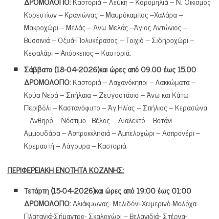
ΔΡΟΜΟΛΟΓΙΟ:
Καστοριά – Λεύκη – Κορομηλιά – Ν. Οικισμός
Κορεστίων – Κρανιώνας – Μαυρόκαμπος –Χαλάρα –
Μακροχώρι – Μελάς – Άνω Μελάς –Άγιος Αντώνιος –
Βυσσινιά – Οξυά-Πολυκέρασος – Τοιχιό – Σιδηροχώρι –
Κεφαλάρι – Απόσκεπος – Καστοριά.
Σάββατο (18-04-2026)και ώρες από 09.00 έως 15.00
ΔΡΟΜΟΛΟΓΙΟ:
Καστοριά – Λαχανόκηποι – Λακκώματα –
Κρύα Νερά – Σπήλαια – Ζευγοστάσιο – Άνω και Κάτω
Περιβόλι – Καστανόφυτο – Άγ.Ηλίας – Σπήλιος – Κερασώνα
– Ανθηρό – Νόστιμο –Βέλος – Διαλεκτό – Βοτάνι –
Αμμουδάρα – Ασπροκκλησιά – Αμπελοχώρι – Ασπρονέρι –
Κρεμαστή – Λάγουρα – Καστοριά.
ΠΕΡΙΦΕΡΕΙΑΚΗ ΕΝΟΤΗΤΑ ΚΟΖΑΝΗΣ:
Τετάρτη (15-04-2026)και ώρες από 19:00 έως 01:00
ΔΡΟΜΟΛΟΓΙΟ:
Αλιάκμωνας- Μελιδόνι-Χειμερινό-Μολόχα-
Πλατανιά-Σήμαντρο- Σκαλοχώρι – Βελανιδιά- Στέρνα-