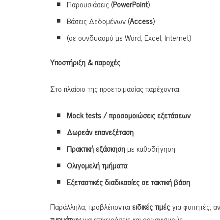
Παρουσιάσεις (
PowerPoint
)
Βάσεις Δεδομένων (
Access
)
(σε συνδυασμό με Word, Excel, Internet)
Υποστήριξη & παροχές
Στο πλαίσιο της προετοιμασίας παρέχονται:
Mock tests / προσομοιώσεις εξετάσεων
Δωρεάν επανεξέταση
Πρακτική εξάσκηση
με καθοδήγηση
Ολιγομελή τμήματα
Εξεταστικές διαδικασίες σε τακτική βάση
Παράλληλα, προβλέπονται
ειδικές τιμές
για φοιτητές, α
τμημάτων
για επιχειρήσεις και οργανισμούς.