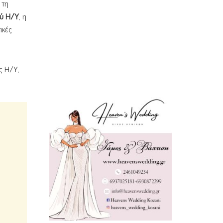
 τη
ού Η/Υ
, η
ικές
ς Η/Υ,