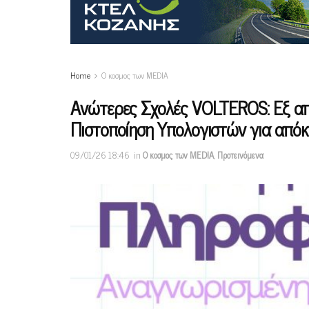
Home
Ο κοσμος των MEDIA
Ανώτερες Σχολές VOLTEROS: Εξ α
Πιστοποίηση Υπολογιστών για από
09/01/26 18:46
in
Ο κοσμος των MEDIA
,
Προτεινόμενα