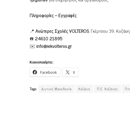
Πληροφορίες – Εγγραφές
📍
Ανώτερες Σχολές VOLTEROS
, Γκέρτσου 39, Κοζάνη
☎️
24610 21895
✉️
info@iekvolteros.gr
Κοινοποιήστε:
Facebook
X
Tags:
Δυτική Μακεδονία
Κοζάνη
Π.Ε. Κοζάνης
Πτ