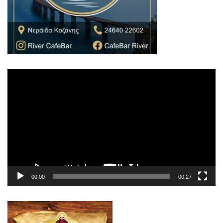
Πρόγραμμα
Αναπαραγωγής
Βίντεο
00:00
00:27