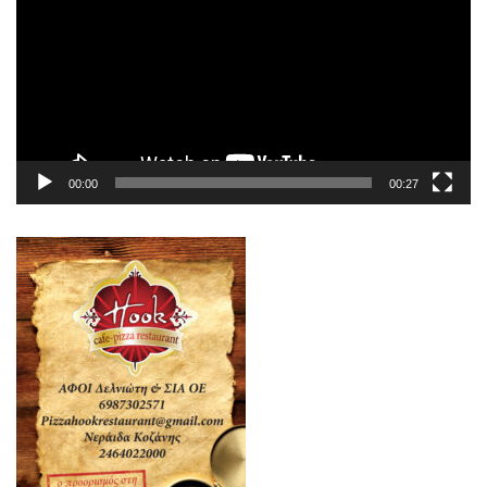
Βίντεο
00:00
00:27