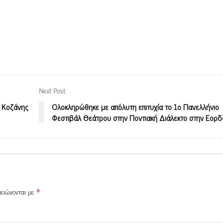
Next Post
ν Κοζάνης
Ολοκληρώθηκε με απόλυτη επιτυχία το 1ο Πανελλήνιο
Φεστιβάλ Θεάτρου στην Ποντιακή Διάλεκτο στην Εορδ
μειώνονται με
*