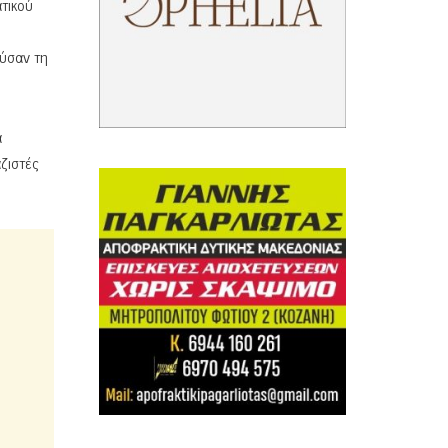
τικού
ούσαν τη
α
ζιστές