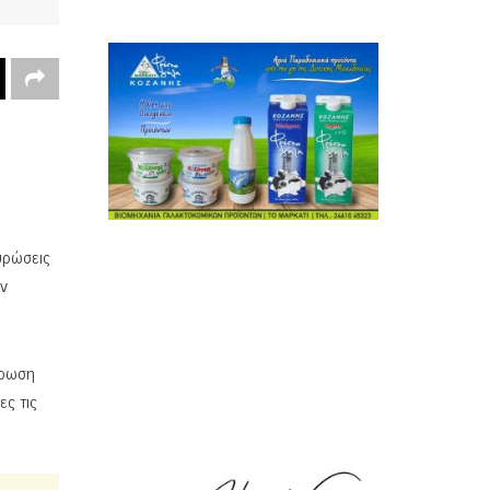
υρώσεις
ων
ύρωση
ες τις