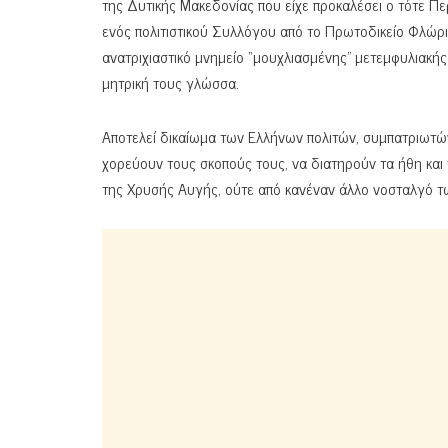
της Δυτικής Μακεδονίας που είχε προκαλέσει ο τότε Π
ενός πολιτιστικού Συλλόγου από το Πρωτοδικείο Φλώρ
ανατριχιαστικό μνημείο “μουχλιασμένης” μετεμφυλιακής
μητρική τους γλώσσα.
Αποτελεί δικαίωμα των Ελλήνων πολιτών, συμπατριωτώ
χορεύουν τους σκοπούς τους, να διατηρούν τα ήθη και τ
της Χρυσής Αυγής, ούτε από κανέναν άλλο νοσταλγό τω