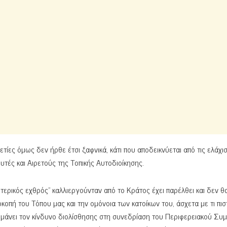
ίες όμως δεν ήρθε έτσι ξαφνικά, κάτι που αποδεικνύεται από τις ελάχι
τές και Αιρετούς της Τοπικής Αυτοδιοίκησης.
ερικός εχθρός” καλλιεργούνταν από το Κράτος έχει παρέλθει και δεν θ
κοπή του Τόπου μας και την ομόνοια των κατοίκων του, άσχετα με τι πισ
σημάνει τον κίνδυνο διολίσθησης στη συνεδρίαση του Περιφερειακού Συ