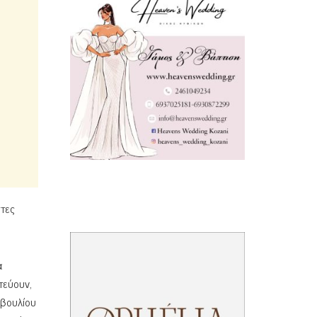
στες
α
τεύουν,
μβουλίου