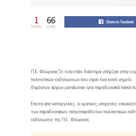
1
66
Share on Facebook
SHARES
VIEWS
Π.Ε. ΦλώριναςΤο τελευταίο διάστημα υπήρξαν στην ευ
πολιτιστικών εκδηλώσεων που είχαν ένα κοινό σημείο… 
δημόσιων αρχών ματαίωσαν τρία παραδοσιακά λαϊκά πα
Έπειτα από καταγγελίες, οι κρατικές υπηρεσίες επικαλ
των παραδοσιακών, πατροπαράδοτων πολιτιστικών εκδηλ
εκδηλώσεις της Π.Ε. Φλώρινας.