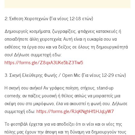
2. Έκθεση Χειροτεχνών (Για νέους 12-18 ετών)
Δημιουργείς κοσμήματα, ζωγραφίζεις, φτιάχνεις κατασκευές ή
οποιαδήποτε άλλη χειροτεχνία; Αυτή είναι η ευκαιρία σου να
εκθέσεις τα έργα σου και να δείξεις σε όλους τη δημιουργικότητά
σου! Δήλωσε συμμετοχή εδω:
https://forms.gle/Z8qxA3UKe5bZ3Tiw5
3. Σκηνή Ελεύθερης Φωνής / Open Mic (Για νέους 12-29 ετών)
Η σκηνή σου ανήκει! Αν γράφεις ποίηση, στίχους, stand-up
comedy, αν παίζεις μουσική ή θέλεις απλώς να μοιραστείς μια
σκέψη σου στο μικρόφωνο, έλα να ακουστεί η φωνή σου. Δήλωσε
συμμετοχή εδω:
https://forms.gle/RJqKNghHf1HJqLyW7
Το φεστιβάλ έρχεται για να αποδείξει ότι οι νέοι και οι νέες της
πόλης μας έχουν την άποψη και τη δύναμη να δημιουργούν τους