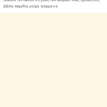
βιβλία, παιχνίδια, ρούχα, τρόφιμα κ.α.