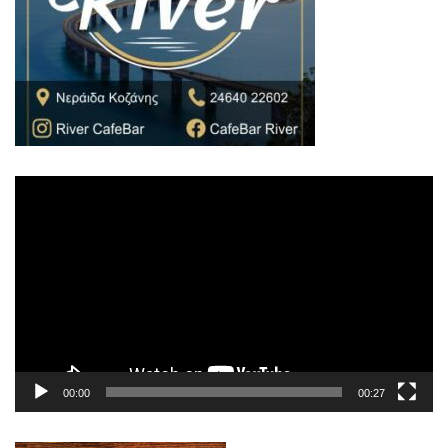
Πρόγραμμα
Αναπαραγωγής
Βίντεο
00:00
00:27