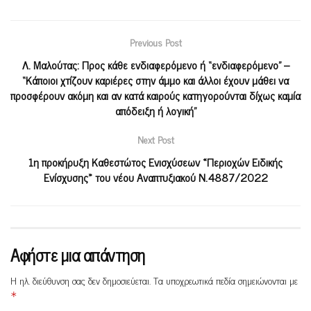
Previous Post
Λ. Μαλούτας: Προς κάθε ενδιαφερόμενο ή “ενδιαφερόμενο” –
“Κάποιοι χτίζουν καριέρες στην άμμο και άλλοι έχουν μάθει να
προσφέρουν ακόμη και αν κατά καιρούς κατηγορούνται δίχως καμία
απόδειξη ή λογική”
Next Post
1η προκήρυξη Καθεστώτος Ενισχύσεων «Περιοχών Ειδικής
Ενίσχυσης» του νέου Αναπτυξιακού Ν.4887/2022
Αφήστε μια απάντηση
Η ηλ. διεύθυνση σας δεν δημοσιεύεται.
Τα υποχρεωτικά πεδία σημειώνονται με
*