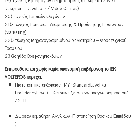
19)Τεχνικός Εφαρμογών Πληροφορικής (Πολυμέσα / Web
Designer – Developer / Video Games)
20)Τεχνικός Ιατρικών Οργάνων
21)Στέλεχος Εμπορίας, Διαφήμισης & Προώθησης Προϊόντων
(Marketing)
22)Στέλεχος Μηχανογραφημένου Λογιστηρίου – Φοροτεχνικού
Γραφείου
23)Βοηθός Βρεφονηπιοκόμων
Επιπρόσθετα και χωρίς καμία οικονομική επιβάρυνση το ΙΕΚ
VOLTEROS παρέχει:
Πιστοποιητικό επάρκειας Η/Υ (StandardLevel και
ProficiencyLevel) – Κατόπιν εξετάσεων αναγνωρισμένο από
ΑΣΕΠ
Δωρεάν εκμάθηση Αγγλικών (Πιστοποίηση Βασικού Επιπέδου
)