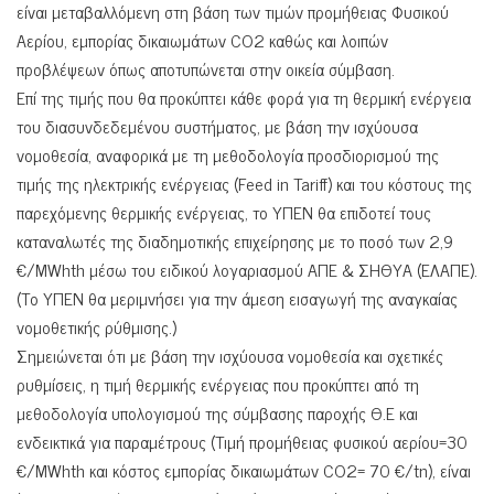
είναι μεταβαλλόμενη στη βάση των τιμών προμήθειας Φυσικού
Αερίου, εμπορίας δικαιωμάτων CO2 καθώς και λοιπών
προβλέψεων όπως αποτυπώνεται στην οικεία σύμβαση.
Επί της τιμής που θα προκύπτει κάθε φορά για τη θερμική ενέργεια
του διασυνδεδεμένου συστήματος, με βάση την ισχύουσα
νομοθεσία, αναφορικά με τη μεθοδολογία προσδιορισμού της
τιμής της ηλεκτρικής ενέργειας (Feed in Tariff) και του κόστους της
παρεχόμενης θερμικής ενέργειας, το ΥΠΕΝ θα επιδοτεί τους
καταναλωτές της διαδημοτικής επιχείρησης με το ποσό των 2,9
€/MWhth μέσω του ειδικού λογαριασμού ΑΠΕ & ΣΗΘΥΑ (ΕΛΑΠΕ).
(Το ΥΠΕΝ θα μεριμνήσει για την άμεση εισαγωγή της αναγκαίας
νομοθετικής ρύθμισης.)
Σημειώνεται ότι με βάση την ισχύουσα νομοθεσία και σχετικές
ρυθμίσεις, η τιμή θερμικής ενέργειας που προκύπτει από τη
μεθοδολογία υπολογισμού της σύμβασης παροχής Θ.Ε και
ενδεικτικά για παραμέτρους (Τιμή προμήθειας φυσικού αερίου=30
€/MWhth και κόστος εμπορίας δικαιωμάτων CO2= 70 €/tn), είναι