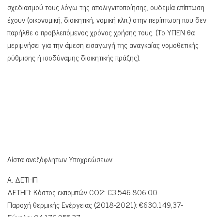
σχεδιασμού τους λόγω της απολιγνιτοποίησης, ουδεμία επίπτωση
έχουν (οικονομική, διοικητική, νομική κλπ.) στην περίπτωση που δεν
παρήλθε ο προβλεπόμενος χρόνος χρήσης τους. (Το ΥΠΕΝ θα
μεριμνήσει για την άμεση εισαγωγή της αναγκαίας νομοθετικής
ρύθμισης ή ισοδύναμης διοικητικής πράξης).
Λίστα ανεξόφλητων Υποχρεώσεων
Α. ΔΕΤΗΠ
ΔΕΤΗΠ: Κόστος εκπομπών CO2: €3.546.806,00-
Παροχή θερμικής Ενέργειας (2018-2021): €630.149,37-
Σύνολο: €4.176.955,37-