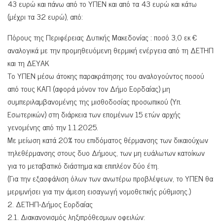
43 ευρώ και πάνω από το ΥΠΕΝ και από τα 43 ευρώ και κάτω
(μέχρι τα 32 ευρώ), από:
Πόρους της Περιφέρειας Δυτικής Μακεδονίας : ποσό 3,0 εκ €
αναλογικά με την προμηθευόμενη θερμική ενέργεια από τη ΔΕΤΗΠ
και τη ΔΕΥΑΚ
Το ΥΠΕΝ μέσω άτοκης παρακράτησης του αναλογούντος ποσού
από τους ΚΑΠ (αφορά μόνον τον Δήμο Εορδαίας) μη
συμπεριλαμβανομένης της μισθοδοσίας προσωπικού (Υπ.
Εσωτερικών) στη διάρκεια των επομένων 15 ετών αρχής
γενομένης από την 1.1.2025.
Με μείωση κατά 20% του επιδόματος θέρμανσης των δικαιούχων
τηλεθέρμανσης στους δυο Δήμους, των μη ευάλωτων κατοίκων
για το μεταβατικό διάστημα και επιπλέον δύο έτη.
(Για την εξασφάλιση όλων των ανωτέρω προβλέψεων, το ΥΠΕΝ θα
μεριμνήσει για την άμεση εισαγωγή νομοθετικής ρύθμισης.)
2. ΔΕΤΗΠ-Δήμος Εορδαίας
2.1. Διακανονισμός ληξιπρόθεσμων οφειλών: