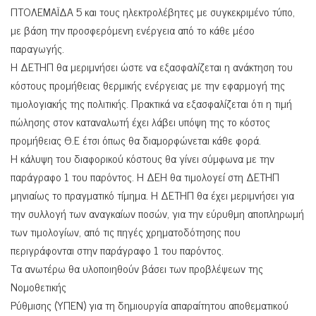
ΠΤΟΛΕΜΑΪΔΑ 5 και τους ηλεκτρολέβητες με συγκεκριμένο τύπο,
με βάση την προσφερόμενη ενέργεια από το κάθε μέσο
παραγωγής.
Η ΔΕΤΗΠ θα μεριμνήσει ώστε να εξασφαλίζεται η ανάκτηση του
κόστους προμήθειας θερμικής ενέργειας με την εφαρμογή της
τιμολογιακής της πολιτικής. Πρακτικά να εξασφαλίζεται ότι η τιμή
πώλησης στον καταναλωτή έχει λάβει υπόψη της το κόστος
προμήθειας Θ.Ε έτσι όπως θα διαμορφώνεται κάθε φορά.
Η κάλυψη του διαφορικού κόστους θα γίνει σύμφωνα με την
παράγραφο 1 του παρόντος. Η ΔΕΗ θα τιμολογεί στη ΔΕΤΗΠ
μηνιαίως το πραγματικό τίμημα. Η ΔΕΤΗΠ θα έχει μεριμνήσει για
την συλλογή των αναγκαίων ποσών, για την εύρυθμη αποπληρωμή
των τιμολογίων, από τις πηγές χρηματοδότησης που
περιγράφονται στην παράγραφο 1 του παρόντος.
Τα ανωτέρω θα υλοποιηθούν βάσει των προβλέψεων της
Νομοθετικής
Ρύθμισης (ΥΠΕΝ) για τη δημιουργία απαραίτητου αποθεματικού