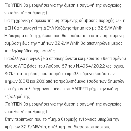
(Το ΥΠΕΝ θα μεριμνήσει για την άμεση εισαγωγή της αναγκαίας
νομοθετικής ρύθμισης.)
Για τη χρονική διάρκεια της υφιστάμενης σύμβασης παροχής Θ.Ε η
ΔΕΗ θα τιμολογεί τη ΔΕΥΑ Κοζάνης τίμημα ίσο με 32 €/MWhth.
Η διαφορά από τη χρέωση που θα προέκυπτε από την υφιστάμενη
σύμβαση έως την τιμή των 32 €/MWhth θα αποπληρώνει μέρος
της ληξιπρόθεσμης οφειλής.
Παράλληλα η οφειλή θα αποπληρώνεται και μέσω του θεσπισμένου
τέλους ΑΠΕ βάσει του Άρθρου 87 του Ν.4964/2022 ως ισχύει,
80% κατά το μέρος που αφορά τα προβλεπόμενα έσοδα των
Δήμων (60%) και 20% από τα προβλεπόμενα έσοδα των δημοτών
που έχουν τηλεθέρμανση, μέσω του ΔΑΠΕΕΠ μέχρι την πλήρη
εξόφλησή της.
(Το ΥΠΕΝ θα μεριμνήσει για την άμεση εισαγωγή της αναγκαίας
νομοθετικής ρύθμισης.)
Στην περίπτωση που το τίμημα θερμικής ενέργειας υπερβεί την
τιμή των 32 €/MWhth, η κάλυψη του διαφορικού κόστους