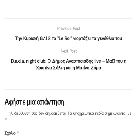
Previous Post
Την Κυριακή 8/12 το “Le Roi” γιορτάζει τα γενέθλια του
Next Post
D.a.d.a. night club: Ο Δήμος Αναστασιάδης live – Μαζί του η
Χριστίνα Σάλτη και η Ματίνα Ζάρα
Αφήστε μια απάντηση
Η ηλ. διεύθυνση σας δεν δημοσιεύεται.
Τα υποχρεωτικά πεδία σημειώνονται με
*
Σχόλιο
*