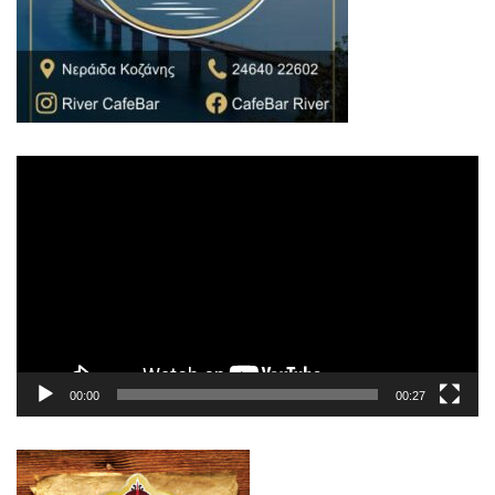
Πρόγραμμα
Αναπαραγωγής
Βίντεο
00:00
00:27