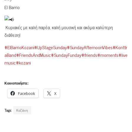
El Barrio
Κυριακές με καλή παρέα, καλή μουσική και ακόμα καλύτερη
διάθεση!
#ElBarrioKozani
#UpStageSunday
#SundayAfternoonVibes
#Konttr
aBand
#FriendsAndMusic
#SundayFunday
#friends
#moments
#live
music
#kozani
Κοινοποιήστε:
Facebook
X
Tags:
Κοζάνη