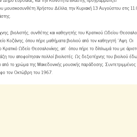
υ μουσικοσυνθέτη Χρήστου Δέλλα, την Κυριακή 13 Αυγούστου στις 11.0
άστης.
νης, βιολιστής, συνθέτης και καθηγητής του Κρατικού Ωδείου Θεσσαλο
είο Κοζάνης, όπου πήρε μαθήματα βιολιού από τον καθηγητή ΄Αψη. Οι
ο Κρατικό Ωδείο Θεσσαλονίκης, απ’ όπου πήρε το δίπλωμά του με άριστ
τάξη του αποφοίτησαν πολλοί βιολιστές. Ως δεξιοτέχνης του βιολιού έδ
 από το χρώμα της Μακεδονικής μουσικής παράδοσης. Συντετριμμένος 
άφο τον Οκτώβρη του 1967.