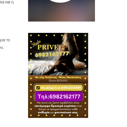
κα και η
για το
ου,