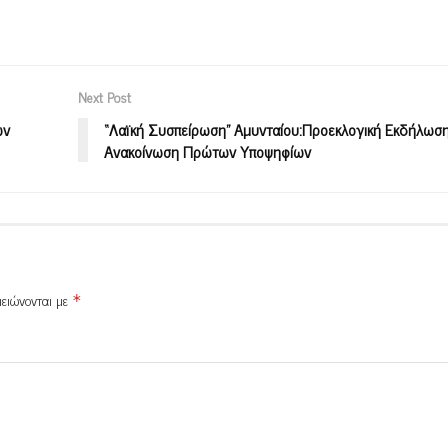
Next Post
ών
“Λαϊκή Συσπείρωση” Αμυνταίου:Προεκλογική Εκδήλωση
Ανακοίνωση Πρώτων Υποψηφίων
μειώνονται με
*