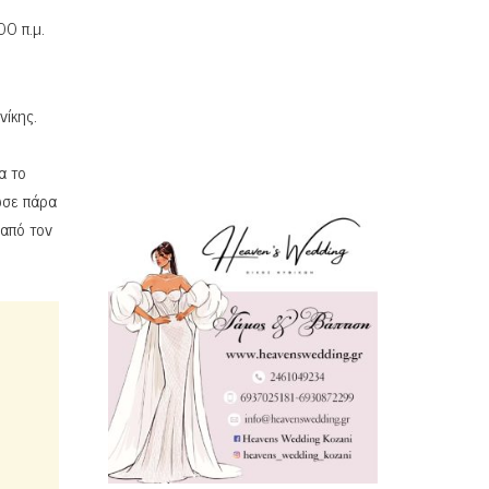
0 π.μ.
νίκης.
α το
ωσε πάρα
από τον