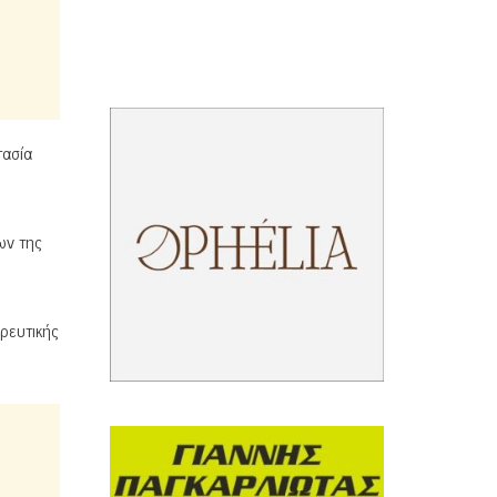
τασία
ων της
ρευτικής