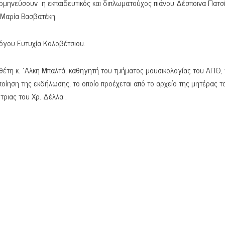
ρμηνεύσουν η εκπαιδευτικός και διπλωματούχος πιάνου Δέσποινα Πατσί
 Μαρία Βασβατέκη.
όγου Ευτυχία Κολοβέτσιου.
θέτη κ. ΄Αλκη Μπαλτά, καθηγητή του τμήματος μουσικολογίας του ΑΠΘ, 
οίηση της εκδήλωσης, το οποίο προέχεται από το αρχείο της μητέρας τ
ριας του Χρ. Δέλλα .