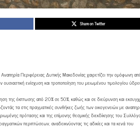
Share on Twitter
Αναπηρία Περιφέρειας Δυτικής Μακεδονίας χαιρετίζει την ομόφωνη α
ν ουσιαστική ενίσχυση και τροποποίηση του μειωμένου τιμολογίου ύδρ
ση της έκπτωσης από 20% σε 50%, καθώς και σε διεύρυνση και εκσυγχ
όζοντάς τα στις πραγματικές συνθήκες ζωής των οικογενειών με αναπηρί
ιωμένης πρότασης και της επίμονης θεσμικής διεκδίκησης του Συλλόγο
αγματικών περιπτώσεων, αναδεικνύοντας τις αδικίες και τα κενά του