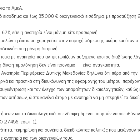
ια τα ΑμεΑ.
κό εισόδημα και έως 35.000 € οικογενειακό εισόδημα, με προσαύξηση
 67%, είτε η αναπηρία είναι μόνιμη είτε προσωρινή.
μελών: η έκπτωση χορηγείται στην παροχή ύδρευσης ακόμη και όταν ο
οδεικνύεται η μόνιμη διαμονή.
 άτομα με αναπηρία, που αντιμετωπίζουν αυξημένο κόστος διαβίωσης λό
 δίκαιη τιμολόγηση δεν είναι προνόμιο — είναι αναγκαιότητα.
ναπηρία Περιφέρειας Δυτικής Μακεδονίας δηλώνει ότι, πέρα από την
ργά και πρακτικά στη διευκόλυνση της εφαρμογής του μέτρου, παρέχον
 συγκέντρωση και τον έλεγχο των απαραίτητων δικαιολογητικών, καθώς κ
των αιτήσεων, ώστε κανένα άτομο με αναπηρία να μη στερηθεί το δικα
ιτήσεων και τα δικαιολογητικά, οι ενδιαφερόμενοι μπορούν να απευθύνον
 27456, εσωτ. 1).
τητα, τεκμηρίωση και συνέπεια, διεκδικώντας πολιτικές που μειώνουν τ
ε αναπηρία και των οικογενειών τους.