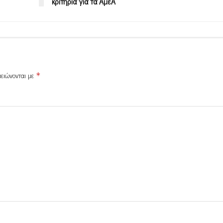
κριτήρια για τα ΑμεΑ
μειώνονται με
*