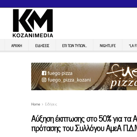
ΑΡΧΙΚΉ
ΕΙΔΉΣΕΙΣ
ΕΠI ΤΩΝ ΤΥΠΩΝ…
NIGHTLIFE
“LA 
Home
Ειδήσεις
Αύξηση έκπτωσης στο 50% για τα Α
πρότασης του Συλλόγου ΑμεΑ Π.Δ.