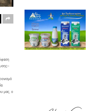
πόφαση
ευσης–
ρονισμό
α.
υ μας, ο