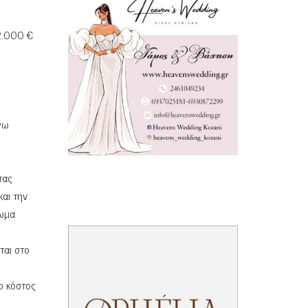
 2.000 €
γω
τας
αι την
ίωμα
ται στο
ο κόστος