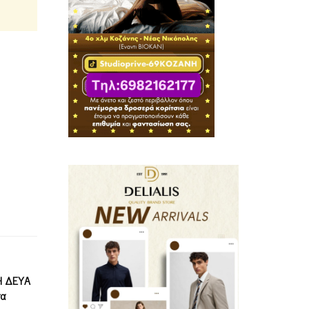
 Η ΔΕΥΑ
τα