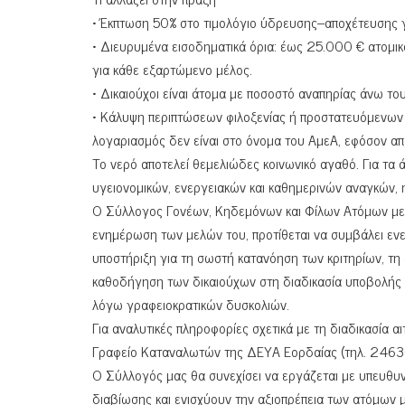
• Έκπτωση 50% στο τιμολόγιο ύδρευσης–αποχέτευσης γ
• Διευρυμένα εισοδηματικά όρια: έως 25.000 € ατομι
για κάθε εξαρτώμενο μέλος.
• Δικαιούχοι είναι άτομα με ποσοστό αναπηρίας άνω του
• Κάλυψη περιπτώσεων φιλοξενίας ή προστατευόμενων 
λογαριασμός δεν είναι στο όνομα του ΑμεΑ, εφόσον απ
Το νερό αποτελεί θεμελιώδες κοινωνικό αγαθό. Για τα
υγειονομικών, ενεργειακών και καθημερινών αναγκών, η
Ο Σύλλογος Γονέων, Κηδεμόνων και Φίλων Ατόμων με Α
ενημέρωση των μελών του, προτίθεται να συμβάλει ενε
υποστήριξη για τη σωστή κατανόηση των κριτηρίων, τη
καθοδήγηση των δικαιούχων στη διαδικασία υποβολής 
λόγω γραφειοκρατικών δυσκολιών.
Για αναλυτικές πληροφορίες σχετικά με τη διαδικασία α
Γραφείο Καταναλωτών της ΔΕΥΑ Εορδαίας (τηλ. 24630
Ο Σύλλογός μας θα συνεχίσει να εργάζεται με υπευθυνό
διαβίωσης και ενισχύουν την αξιοπρέπεια των ατόμων μ