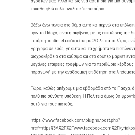
αγροτών μας. Αλλά και ως νέα αφετηρία για μία δυναμι
τοποθετηθώ πολύ αναλυτικότερα αύριο.
Βάζω άνω τελεία στο θέμα αυτό και περνώ στα υπόλοιπ
πριν το Πάσχα, είναι η ακρίβεια, με τις επιπτώσεις τη
Τετάρτη το diesel επιδοτείται με 20 λεπτά το λίτρο, εν
γρήγορα σε εσάς, γι’ αυτό και τα χρήματα θα πιστώνοντα
αισχροκέρδεια στα καύσιμα και στα σούπερ μάρκετ εντ
μεγάλες εταιρείες τροφίμων για το περιθώριο κέρδους 
παραγωγή με την αναδρομική επιδότηση στα λιπάσματ
Τώρα, καθώς απέχουμε μία εβδομάδα από το Πάσχα, όσ
πολύ πιο σύνθετη υπόθεση. Η Πολιτεία όμως θα φροντίσ
αυτό για τους πιστούς.
https://www.facebook.com/plugins/post.php?
href=https%3A%2F%2Fwww.facebook.com%2Fkyriak