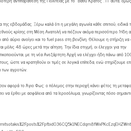
κότερη αντιπαράθεση της Πολιτείας με το «Βαθύ Κράτος». Γι’ αυτά, όμως
α της εβδομάδας. Ξέρω καλά ότι η μεγάλη αγωνία κάθε σπιτιού, ειδικά
ς διεθνούς κρίσης στη Μέση Ανατολή να πιέζουν ακόμα περισσότερο. Ήδη 
ώ από αύριο ανοίγει και το fuel pass στη βενζίνη. Θέλουμε η στήριξη να
ι μόλις 48 ώρες μετά την αίτηση. Την ίδια στιγμή, οι έλεγχοι για την
ατικοποιούνται, με τη νέα Ανεξάρτητη Αρχή να ελέγχει ήδη πάνω από 10
τους, ώστε να κρατηθούν οι τιμές σε λογικά επίπεδα, ενώ στηρίζουμε επ
α των αγροτών.
ον αφορά το Άγιο Φως: ο πόλεμος στην περιοχή κάνει φέτος τη μεταφ
ει να έρθει με ασφάλεια από τα Ιεροσόλυμα, γνωρίζοντας πόσο σημαντικ
osmitsotakis%2Fposts%2Fpfbid036CQ5k1NECdqm8fWxPKcEzqEHZWnt