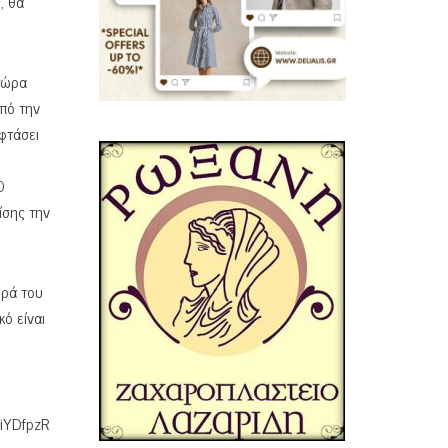
, θα
 τώρα
από την
 φτάσει
0
ίσης την
ορά του
ό είναι
iYDfpzR