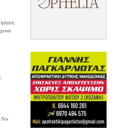
ετρήσεις
γχρονα
α
,
ό δεν