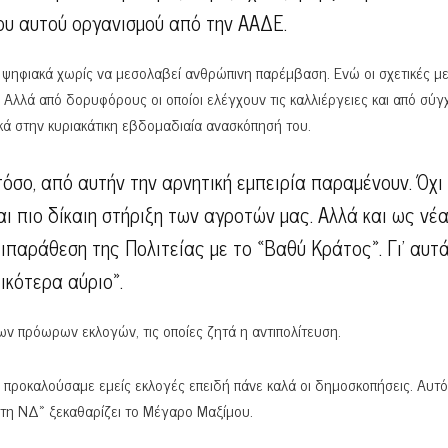
υ αυτού οργανισμού από την ΑΑΔΕ.
ι ψηφιακά χωρίς να μεσολαβεί ανθρώπινη παρέμβαση. Ενώ οι σχετικές μ
ις. Αλλά από δορυφόρους οι οποίοι ελέγχουν τις καλλιέργειες και από σύ
ικά στην κυριακάτικη εβδομαδιαία ανασκόπησή του.
όσο, από αυτήν την αρνητική εμπειρία παραμένουν. Όχι
αι πιο δίκαιη στήριξη των αγροτών μας. Αλλά και ως νέ
ιπαράθεση της Πολιτείας με το «Βαθύ Κράτος». Γι’ αυτά
κότερα αύριο».
ων πρόωρων εκλογών, τις οποίες ζητά η αντιπολίτευση.
α προκαλούσαμε εμείς εκλογές επειδή πάνε καλά οι δημοσκοπήσεις. Αυτ
 τη ΝΔ» ξεκαθαρίζει το Μέγαρο Μαξίμου.