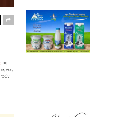
ς
στη
εις νέες
ν πρών