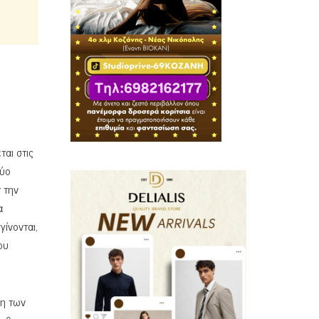
ται στις
Δύο
 την
α
γίνονται,
ου
ξη των