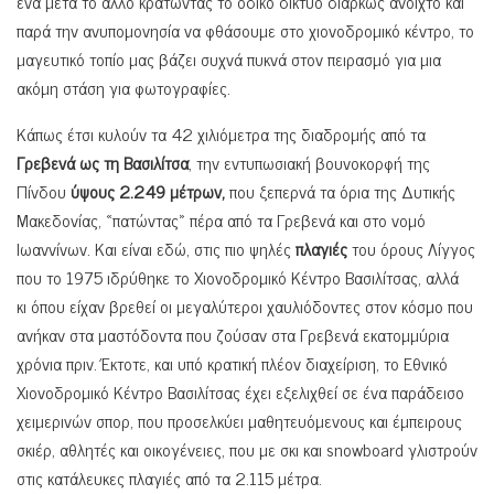
ένα μετά το άλλο κρατώντας το οδικό δίκτυο διαρκώς ανοιχτό και
παρά την ανυπομονησία να φθάσουμε στο χιονοδρομικό κέντρο, το
μαγευτικό τοπίο μας βάζει συχνά πυκνά στον πειρασμό για μια
ακόμη στάση για φωτογραφίες.
Κάπως έτσι κυλούν τα 42 χιλιόμετρα της διαδρομής από τα
Γρεβενά ως τη Βασιλίτσα
, την εντυπωσιακή βουνοκορφή της
Πίνδου
ύψους 2.249 μέτρων,
που ξεπερνά τα όρια της Δυτικής
Μακεδονίας, «πατώντας» πέρα από τα Γρεβενά και στο νομό
Ιωαννίνων. Και είναι εδώ, στις πιο ψηλές
πλαγιές
του όρους Λίγγος
που το 1975 ιδρύθηκε το Χιονοδρομικό Κέντρο Βασιλίτσας, αλλά
κι όπου είχαν βρεθεί οι μεγαλύτεροι χαυλιόδοντες στον κόσμο που
ανήκαν στα μαστόδοντα που ζούσαν στα Γρεβενά εκατομμύρια
χρόνια πριν. Έκτοτε, και υπό κρατική πλέον διαχείριση, το Εθνικό
Χιονοδρομικό Κέντρο Βασιλίτσας έχει εξελιχθεί σε ένα παράδεισο
χειμερινών σπορ, που προσελκύει μαθητευόμενους και έμπειρους
σκιέρ, αθλητές και οικογένειες, που με σκι και snowboard γλιστρούν
στις κατάλευκες πλαγιές από τα 2.115 μέτρα.