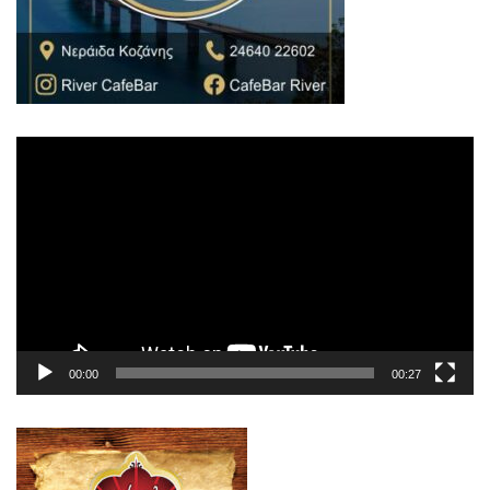
Πρόγραμμα
Αναπαραγωγής
Βίντεο
00:00
00:27