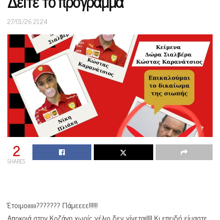
Δείτε το πρόγραμμα
27/01/26 21:24
2
SHARES
Έτοιμοιιιιιι??????? Πάμεεεε!!!!!!
Αποκριά στην Κοζάνη χωρίς γέλιο δεν γίνεται!!!! Κι επειδή είμαστε