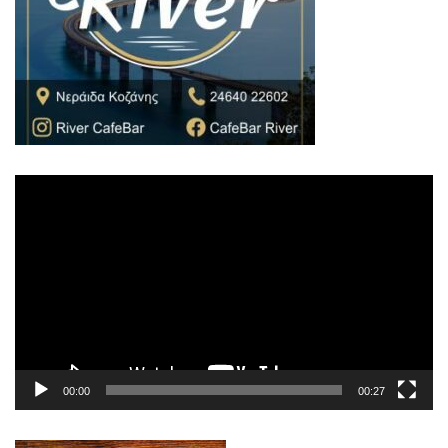
Πρόγραμμα
Αναπαραγωγής
Βίντεο
00:00
00:27