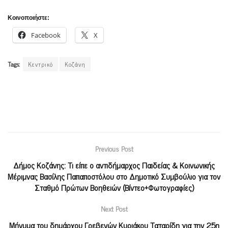
Κοινοποιήστε:
Facebook
X
Tags:
Κεντρικό
Κοζάνη
Previous Post
Δήμος Κοζάνης: Τι είπε ο αντιδήμαρχος Παιδείας & Κοινωνικής
Μέριμνας Βασίλης Παπαποστόλου στο Δημοτικό Συμβούλιο για τον
Σταθμό Πρώτων Βοηθειών (Βίντεο+Φωτογραφίες)
Next Post
Μήνυμα του δημάρχου Γρεβενών Κυριάκου Ταταρίδη για την 25η