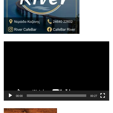
Πρόγραμμα
Αναπαραγωγής
Βίντεο
00:00
00:27