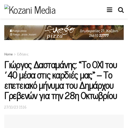
Home
Ειδήσεις
Γιώργος Δασταμάνης: «Tο ΟΧΙ του
΄40 μέσα στις καρδιές μας» – Το
επετειακό μήνυμα του Δημάρχου
Γρεβενών για την 28η Οκτωβρίου
27/10/23 15:16