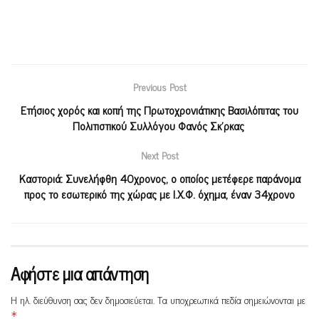
Previous Post
Ετήσιος χορός και κοπή της Πρωτοχρονιάτικης Βασιλόπιτας του
Πολιτιστικού Συλλόγου Φανός Σκ’ρκας
Next Post
Καστοριά: Συνελήφθη 40χρονος, ο οποίος μετέφερε παράνομα
προς το εσωτερικό της χώρας με Ι.Χ.Φ. όχημα, έναν 34χρονο
Αφήστε μια απάντηση
Η ηλ. διεύθυνση σας δεν δημοσιεύεται.
Τα υποχρεωτικά πεδία σημειώνονται με
*