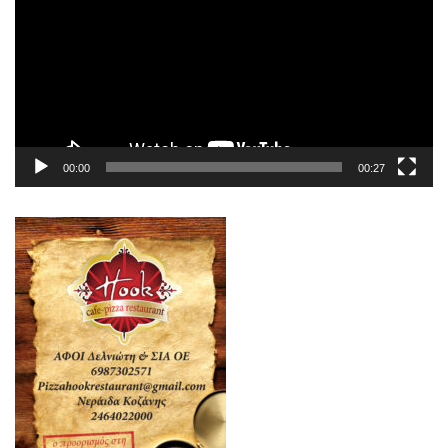
Βίντεο
00:00
00:27