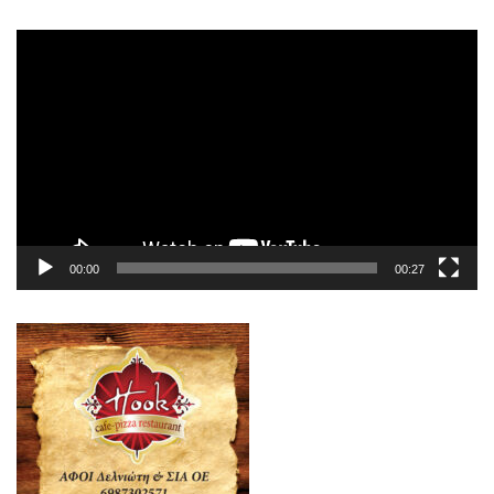
Πρόγραμμα
Αναπαραγωγής
Βίντεο
00:00
00:27