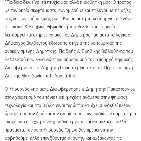
«Παιδεία δεν είναι τα πτυχία μας αλλά η αισθητική μας. Ο τρόπος
με τον οποίο σκεφτόμαστε, συνομιλούμε και επιλέγουμε τις αξίες
μας και τον τρόπο ζωής μας. Και σε αυτή τη λειτουργία επενδύει
η Παιδική & Εφηβική Βιβλιοθήκη του Βελβεντού, η οποία
λειτουργεί και στηρίζεται από τον Δήμο μας» με αυτά τα λόγια ο
Δήμαρχος Βελβεντού έδωσε το στίγμα της λειτουργίας της
ανακαινισμένης Δημοτικής Παιδικής & Εφηβικής Βιβλιοθήκης του
Βελβεντού που εγκαινιάστηκε σήμερα από τον Υπουργό Ψηφιακής
Διακυβέρνησης κ. Δημήτρη Παπαστεργίου και τον Περιφερειάρχη
Δυτικής Μακεδονίας κ. Γ. Αμανατίδη.
Ο Υπουργός Ψηφιακής Διακυβέρνησης κ. Δημήτρης Παπαστεργίου
στον χαιρετισμό του τόνισε ότι η σχέση ανάμεσα στην ψηφιακή
τεχνολογία και στο βιβλίο είναι τεράστια και έχει συνδεθεί πλέον
άρρηκτα με την ζωή και την εκπαίδευση των παιδιών. Ζούμε σε μια
εποχή που η τεχνητή νοημοσύνη έρχεται και θα αλλάξει πολλά
πράγματα, τόνισε ο Υπουργός. Όμως δεν πρέπει να την
φοβηθούμε, αλλά επενδύοντας σ΄ αυτήν και αυξάνοντας τις