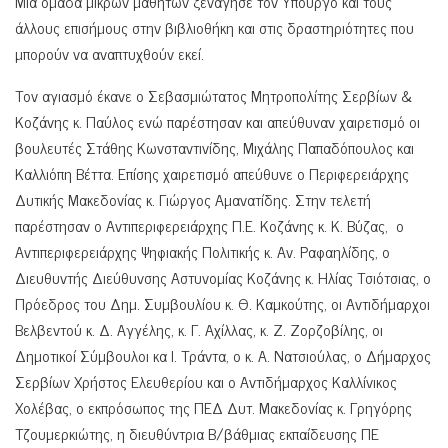
Μια ομάδα μικρών μαθητών ξενάγησε τον Υπουργό και τους
άλλους επισήμους στην βιβλιοθήκη και στις δραστηριότητες που
μπορούν να αναπτυχθούν εκεί.
Τον αγιασμό έκανε ο Σεβασμιώτατος Μητροπολίτης Σερβίων &
Κοζάνης κ. Παύλος ενώ παρέστησαν και απεύθυναν χαιρετισμό οι
βουλευτές Στάθης Κωνσταντινίδης, Μιχάλης Παπαδόπουλος και
Καλλιόπη Βέττα. Επίσης χαιρετισμό απεύθυνε ο Περιφερειάρχης
Δυτικής Μακεδονίας κ. Γιώργος Αμανατίδης. Στην τελετή
παρέστησαν ο Αντιπεριφερειάρχης Π.Ε. Κοζάνης κ. Κ. Βύζας, ο
Αντιπεριφερειάρχης Ψηφιακής Πολιτικής κ. Αν. Ραφαηλίδης, ο
Διευθυντής Διεύθυνσης Αστυνομίας Κοζάνης κ. Ηλίας Τσιότσιας, ο
Πρόεδρος του Δημ. Συμβουλίου κ. Θ. Καμκούτης, οι Αντιδήμαρχοι
Βελβεντού κ. Δ. Αγγέλης, κ. Γ. Αχίλλας, κ. Ζ. Ζορζοβίλης, οι
Δημοτικοί Σύμβουλοι κα Ι. Τράντα, ο κ. Α. Νατσιούλας, ο Δήμαρχος
Σερβίων Χρήστος Ελευθερίου και ο Αντιδήμαρχος Καλλίνικος
Χολέβας, ο εκπρόσωπος της ΠΕΔ Δυτ. Μακεδονίας κ. Γρηγόρης
Τζουμερκιώτης, η διευθύντρια Β/βάθμιας εκπαίδευσης ΠΕ