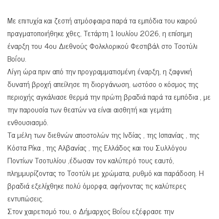
Με επιτυχία και ζεστή ατμόσφαιρα παρά τα εμπόδια του καιρού
πραγματοποιήθηκε χθες, Τετάρτη 1 Ιουλίου 2026, η επίσημη
έναρξη του 4ου Διεθνούς Φολκλορικού Φεστιβάλ στο Τσοτύλι
Βοΐου.
Λίγη ώρα πριν από την προγραμματισμένη έναρξη, η ξαφνική
δυνατή βροχή απείλησε τη διοργάνωση, ωστόσο ο κόσμος της
περιοχής αγκάλιασε θερμά την πρώτη βραδιά παρά τα εμπόδια , με
την παρουσία των θεατών να είναι αισθητή και γεμάτη
ενθουσιασμό.
Τα μέλη των διεθνών αποστολών της Ινδίας , της Ισπανίας , της
Κόστα Ρίκα , της Αλβανίας , της Ελλάδος και του Συλλόγου
Ποντίων Τσοτυλίου ,έδωσαν τον καλύτερό τους εαυτό,
πλημμυρίζοντας το Τσοτύλι με χρώματα, ρυθμό και παράδοση. Η
βραδιά εξελίχθηκε πολύ όμορφα, αφήνοντας τις καλύτερες
εντυπώσεις.
Στον χαιρετισμό του, ο Δήμαρχος Βοΐου εξέφρασε την