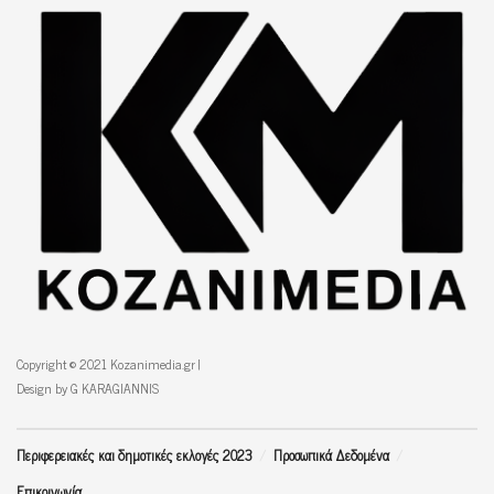
Copyright © 2021 Kozanimedia.gr |
Design by G KARAGIANNIS
Περιφερειακές και δημοτικές εκλογές 2023
Προσωπικά Δεδομένα
Επικοινωνία