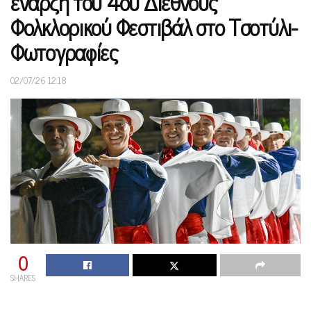
έναρξη του 4ου Διεθνούς
Φολκλορικού Φεστιβάλ στο Τσοτύλι-
Φωτογραφίες
02/07/26 12:18
0
SHARES