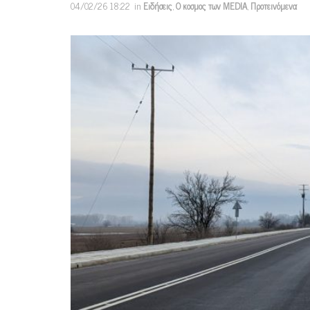
04/02/26 18:22
in
Ειδήσεις
,
Ο κοσμος των MEDIA
,
Προτεινόμενα