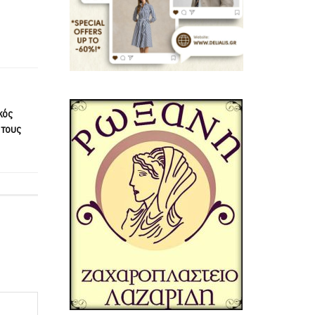
κός
 τους