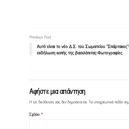
Previous Post
Aυτό είναι το νέο Δ.Σ. του Σωματείου “Σπάρτακος”
εκδήλωση κοπής της βασιλόπιτας-Φωτογραφίες
Αφήστε μια απάντηση
Η ηλ. διεύθυνση σας δεν δημοσιεύεται.
Τα υποχρεωτικά πεδία ση
Σχόλιο
*