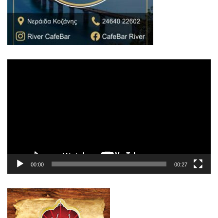
Πρόγραμμα
Αναπαραγωγής
Βίντεο
00:00
00:27