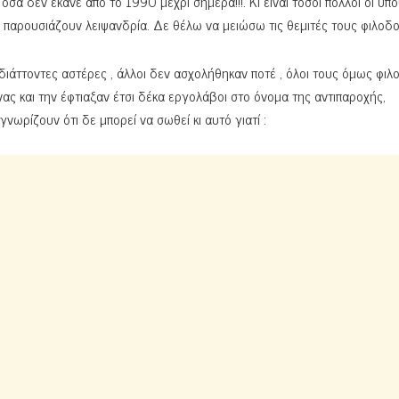
όσα δεν έκανε από το 1990 μέχρι σήμερα!!!. Κι είναι τόσοι πολλοί οι υπ
παρουσιάζουν λειψανδρία. Δε θέλω να μειώσω τις θεμιτές τους φιλοδο
ιάττοντες αστέρες , άλλοι δεν ασχολήθηκαν ποτέ , όλοι τους όμως φι
ας και την έφτιαξαν έτσι δέκα εργολάβοι στο όνομα της αντιπαροχής,
νωρίζουν ότι δε μπορεί να σωθεί κι αυτό γιατί :