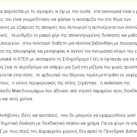
ασχολείται με τις αγγαρίες κι όχι με την ουσία , στα οικονομικά είναι ο
λος του είναι γνωμοδοτικός και φάνηκε η ανυπαρξία του στο θέμα των
τος με εξαίρεση τις αποκριές που λειτουργεί η αυτενέργεια των πολιτώ
ίς , τα ρυθμίζει το μακρύ χέρι της αποκεντρωμένης διοίκησης και μαθα
πουργών , στον πολιτισμό διαθέτει μια πλούσια βιβλιοθήκη με περιορισ
 της πλειοψηφίας και μειοψηφίας κι αγνοεί τον πνευματικό κόσμο του ε
λιακά το ΚΤΕΛ με ανύπαρκτο το Σιδηρόδρομο ( λές κι έφταιγαν για τα 
 ) και το αεροδρόμιο να υπάρχει μια ζωή στη μιζέρια του χωρίς προοπτι
ύεται στην πόλη , το αρδευτικό του Βόρειου τομέα μετετράπη σε γεφύρ
τους , ο νότιος περιφερειακός της πόλης ξεχάστηκε , η ανάπλαση της
τόπεδο Μακεδονομάχων που άδειασε από στρατό παραμένει προς διεκδίκ
 και οκτώ χρόνια.
λεπήβολες ιδέες και προτάσεις , που δε μπορούν να εφαρμοσθούν γιατί
δημοτική διοίκηση με διεκδικητικό πλαίσιο και χρήμα. Για να φύγει το κτί
Ε με τους πέριξ του Δημαρχείου χώρους δεν αρκεί το Προεδρικό Διάτα