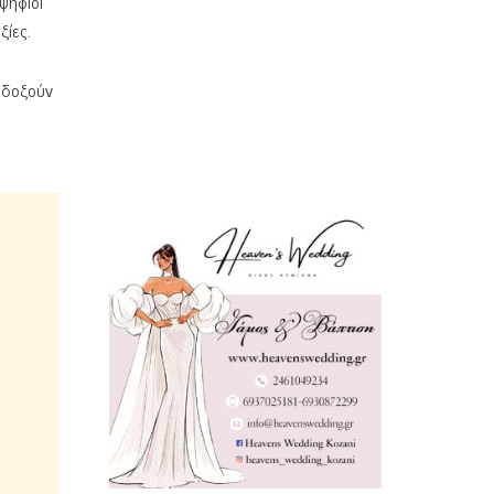
οψήφιοι
ξίες.
λοδοξούν