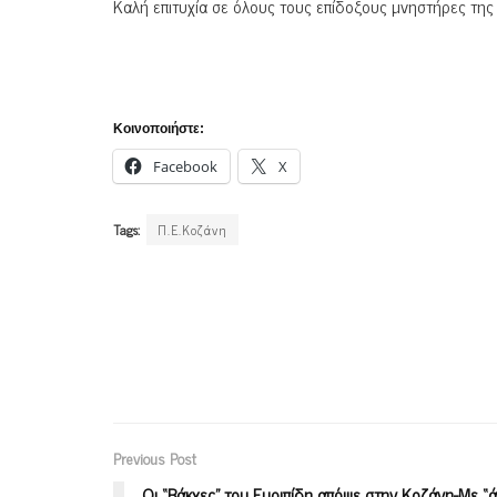
Καλή επιτυχία σε όλους τους επίδοξους μνηστήρες της
Κοινοποιήστε:
Facebook
X
Tags:
Π.Ε.Κοζάνη
Previous Post
Οι “Βάκχες” του Ευριπίδη απόψε στην Κοζάνη-Με 