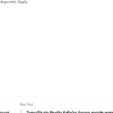
 Δημοτικής Αρχής.
Next Post
“άρωμα
Τραγωδία στο Μεγάλο Καβούρι: 6χρονο αγοράκι ανασ