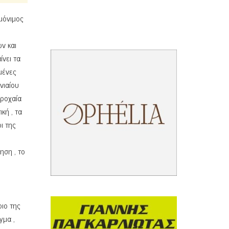
 μόνιμος
ν και
ίνει τα
μένες
νιαίου
τροχαία
κή , τα
ι της
ηση , το
ριο της
γμα ,