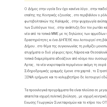
Ο Δήμος στην υγεία δεν έχει κανένα λόγο , στην παιδεία 
επαίτης της Κεντρικής εξουσίας , στο περιβάλλον ο ρό
φωτοβολταϊκών της Καλαμιάς , στην ψυχαγωγία ανύπαρκ
των Συλλόγων τους , στην ανάπτυξη δεν τον ρωτάει κανε
νέα από τα τοπικά ΜΜΕ με τις δηλώσεις των αρμοδίων υ
δραστηριότητες κι ένα ΔΗΠΕΘΕ που λειτουργεί στη βάση
Δήμου , στο θέμα της συγκοινωνίας τη ρυθμίζει μονοπω
ατυχήματα οι δυό γέφυρες προς Λάρισα και Θεσσαλονίκη
τοπικά διαμερίσματα αδειάζουν από κόσμο που συσσωρε
Αρτας , τα νέα νεκροταφεία περιμένουν ακόμη τη σειρά 
Σιδηροδρομικής γραμμής έμεινε στα χαρτιά , το Στρα
ΞΕΝΙΑ ερήμωσε και το κολυμβητήριο δε λειτουργεί εδώ
Τα προεκλογικά προγράμματα θα είναι πλούσια σε μεγα
απαιτείται ισχυρή πολιτική βούληση , με ισχυρή κεντρική 
Ενωσης Γεωργικών Συνεταιρισμών και το κτίριο του ΟΤ