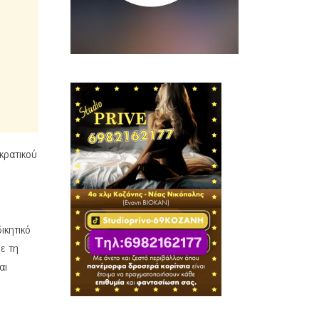
κρατικού
ικητικό
ε τη
αι