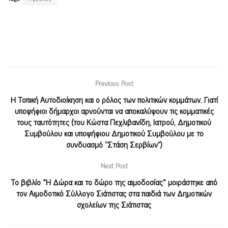
Previous Post
Η Τοπική Αυτοδιοίκηση και ο ρόλος των πολιτικών κομμάτων. Γιατί
υποψήφιοι δήμαρχοι αρνούνται να αποκαλύψουν τις κομματικές
τους ταυτότητες (του Κώστα Πεχλιβανίδη, Ιατρού, Δημοτικού
Συμβούλου και υποψήφιου Δημοτικού Συμβούλου με το
συνδυασμό “Στάση Σερβίων”)
Next Post
Το βιβλίο «Η Δώρα και το δώρο της αιμοδοσίας» μοιράστηκε από
τον Αιμοδοτικό Σύλλογο Σιάτιστας στα παιδιά των Δημοτικών
σχολείων της Σιάτιστας