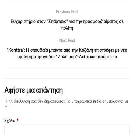
Previous Post
Ευχαριστήριο στον “Σπάρτακο” για την προσφορά αίματος σε
πολίτη
Next Post
“Konttra”: Η σπουδαία μπάντα από την Κοζάνη επιστρέφει με νέο
up tempo τραγούδι «Ζάλη μου»-Δείτε και ακούστε το
Αφήστε μια απάντηση
Η ηλ. διεύθυνση σας δεν δημοσιεύεται.
Τα υποχρεωτικά πεδία σημειώνονται με
*
Σχόλιο
*