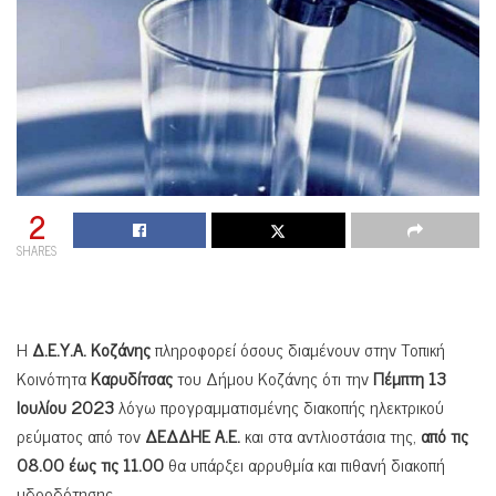
2
SHARES
Η
Δ.Ε.Υ.Α. Κοζάνης
πληροφορεί όσους διαμένουν στην Τοπική
Κοινότητα
Καρυδίτσας
του Δήμου Κοζάνης ότι την
Πέμπτη 13
Ιουλίου 2023
λόγω προγραμματισμένης διακοπής ηλεκτρικού
ρεύματος από τον
ΔΕΔΔΗΕ Α.Ε.
και στα αντλιοστάσια της,
από τις
08.00 έως τις 11.00
θα υπάρξει αρρυθμία και πιθανή διακοπή
υδροδότησης
.