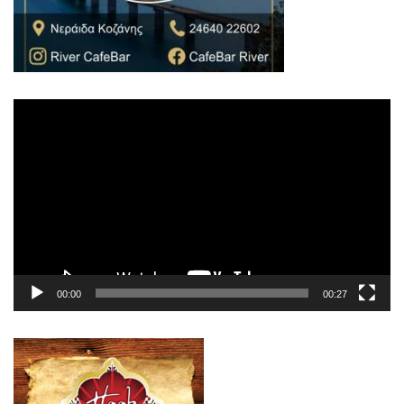
Πρόγραμμα
Αναπαραγωγής
Βίντεο
00:00
00:27