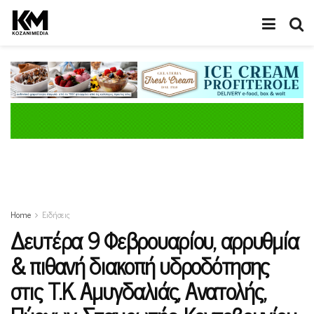
Home
Ειδήσεις
Δευτέρα 9 Φεβρουαρίου, αρρυθμία
& πιθανή διακοπή υδροδότησης
στις Τ.Κ. Αμυγδαλιάς, Ανατολής,