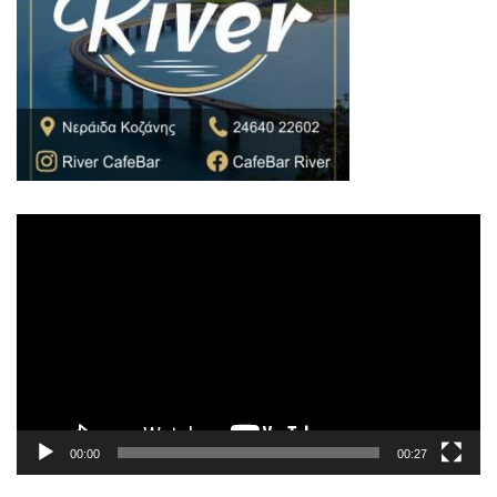
Πρόγραμμα
Αναπαραγωγής
Βίντεο
00:00
00:27