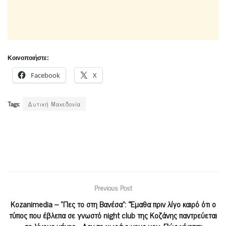
Κοινοποιήστε:
Facebook
X
Tags:
Δυτική Μακεδονία
Previous Post
Kozanimedia – “Πες το στη Βανέσα”: “Έμαθα πριν λίγο καιρό ότι ο
τύπος που έβλεπα σε γνωστό night club της Κοζάνης παντρεύεται
σε λίγους μήνες… Δεν το χωρά ο νους μου. Πώς γίνεται;