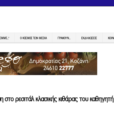
FEMME…”
Ο ΚΟΣΜΟΣ ΤΩΝ MEDIA
ΓΡΆΦΟΥΝ…
ΕΚΔΗΛΏΣΕΙΣ
ΚΟΙΝ
η στο ρεσιτάλ κλασικής κιθάρας του καθηγητή