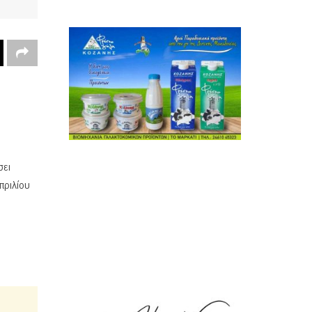
σει
πριλίου