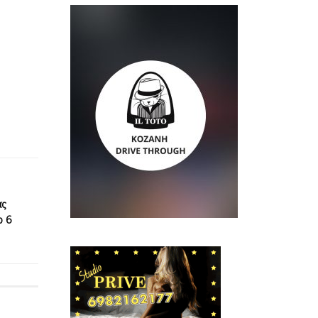
ας
ο 6