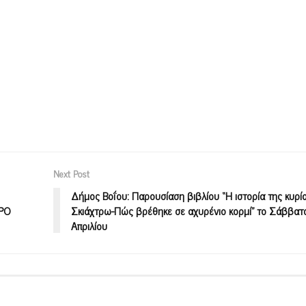
Next Post
Δήμος Βοΐου: Παρουσίαση βιβλίου “Η ιστορία της κυρί
XPO
Σκιάχτρω-Πώς βρέθηκε σε αχυρένιο κορμί” το Σάββατ
Απριλίου