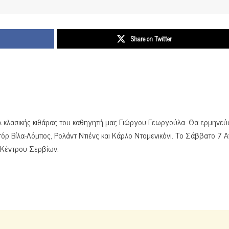
Share on Twitter
λ κλασικής κιθάρας του καθηγητή μας Γιώργου Γεωργούλα. Θα ερμηνεύ
τόρ Βίλα-Λόμπος, Ρολάντ Ντιένς και Κάρλο Ντομενικόνι. Το Σάββατο 7 Α
 Κέντρου Σερβίων.