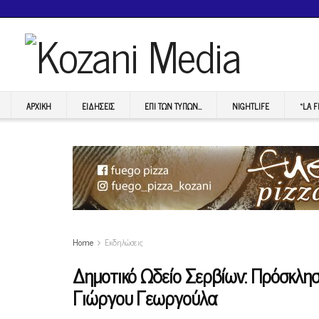
ΑΡΧΙΚΉ
ΕΙΔΉΣΕΙΣ
ΕΠI ΤΩΝ ΤΥΠΩΝ…
NIGHTLIFE
“LA 
Home
Εκδηλώσεις
Δημοτικό Ωδείο Σερβίων: Πρόσκλησ
Γιώργου Γεωργούλα