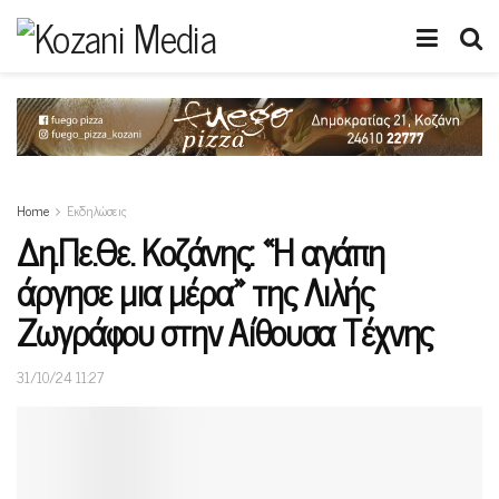
Home
Εκδηλώσεις
Δη.Πε.Θε. Κοζάνης: «Η αγάπη
άργησε μια μέρα» της Λιλής
Ζωγράφου στην Αίθουσα Τέχνης
31/10/24 11:27