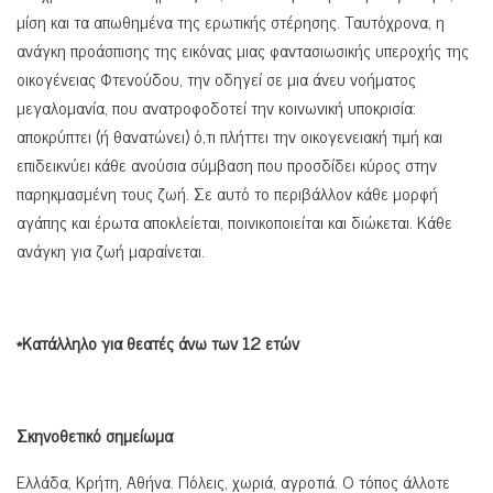
μίση και τα απωθημένα της ερωτικής στέρησης. Ταυτόχρονα, η
ανάγκη προάσπισης της εικόνας μιας φαντασιωσικής υπεροχής της
οικογένειας Φτενούδου, την οδηγεί σε μια άνευ νοήματος
μεγαλομανία, που ανατροφοδοτεί την κοινωνική υποκρισία:
αποκρύπτει (ή θανατώνει) ό,τι πλήττει την οικογενειακή τιμή και
επιδεικνύει κάθε ανούσια σύμβαση που προσδίδει κύρος στην
παρηκμασμένη τους ζωή. Σε αυτό το περιβάλλον κάθε μορφή
αγάπης και έρωτα αποκλείεται, ποινικοποιείται και διώκεται. Κάθε
ανάγκη για ζωή μαραίνεται.
*Κατάλληλο για θεατές άνω των 12 ετών
Σκηνοθετικό σημείωμα
Ελλάδα, Κρήτη, Αθήνα. Πόλεις, χωριά, αγροτιά. Ο τόπος άλλοτε