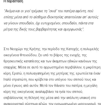
Η παράσταση
«Ακόμα και οι γιοί τρέμανε τη “σκιά” του πατέρα αφέντη, πού
επίσης μέσα από το αίσθημα ιδιοκτησίας απαιτούσαν απ’ αυτούς
να γίνουν σπουδαίοι, όχι ευτυχισμένοι, σπουδαίοι, πάντα στα
μέτρα της δικής τους βαρβαρότητας και αμορφωσιάς».
Στο Νεοχώρι της Κρήτης, την περίοδο της Κατοχής, η πολυμελής
οικογένεια Φτενούδου, ζει υπό το βάρος της ενοχής, της
θρησκευτικής καταπίεσης και των άκαμπτων ηθικών κανόνων της
επαρχίας. Μέσα σε αυτό το αρρωστημένο περιβάλλον, η μικρότερη
κόρη, Ερατώ, η πολυαγαπημένη της μητέρας της, ερωτεύεται έναν
Ιταλό στρατιώτη, που κρύβεται στο υπόγειο του σπιτιού τους και
μένει έγκυος από αυτόν. Μετά τον θάνατο του πατέρα, η μεγάλη
κόρη της οικογένειας αναλαμβάνει τα ηνία του σπιτιού,
επιβάλλοντας τη θέλησή της μέσα από την απόλυτη υπακοή στο
αναχρονιστικό σύστημα αξιών, τον ενσωματωμένο μισογυνισμό, τα