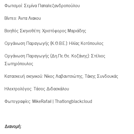
Φωτισμοί: Σεμίνα Παπαλεξανδροπούλου
Βίντεο: Άντα Λιακου
Βοηθός Σκηνοθέτη: Χριστόφορος Μαριάδης
Οργάνωση Παραγωγής (Κ.Θ.Β.Ε.): Ηλίας Κοτόπουλος
Οργάνωση Παραγωγής (Δη.Πε.Θε. Κοζάνης): Στέλιος
Σωτηρόπουλος
Κατασκευή σκηνικού: Νίκος Λαβαντσιώτης, Τάκης Συνδουκάς
Ηλεκτρολόγος: Τάσος Διδασκάλου
Φωτογραφίες: MikeRafail | Thatlongblackcloud
Διανομή: