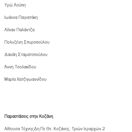
Υρώ Λούπη
Ιωάννα Παγιατάκη
Λίλιαν Παλάντζα
Πολυξένη Σπυροπούλου
Δανάη Σταματοπούλου
Άννη Τσολακίδου
Μαρία Χατζηιωαννίδου
Παραστάσεις στην Κοζάνη
Αίθουσα ΤέχνηςΔη.Πε.Θε. Κοζάνης, Τριών Ιεραρχών 2