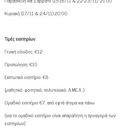
Παρασκευή και Σάββατο (15-16/11 & 22-23/11): 21:00
Κυριακή (17/11 & 24/11):20:00
Τιμές εισιτηρίων
Γενική είσοδος: €12
Προπώληση: €10
Εκπτωτικό εισιτήριο: €8
(μαθητικό, φοιτητικό, πολυτεκνικό, Α.ΜΕ.Α.,)
Ομαδικό εισιτήριο €7, από εφτά άτομα και πάνω
(για το ομαδικό εισιτήριο είναι απαραίτητη η προαγορά των
εισιτηρίων)