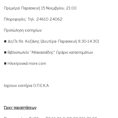
Πρεμιέρα: Παρασκευή 15 Νοεμβρίου, 21:00
Πληροφορίες: Τηλ.: 24610 24062
Προπώληση εισιτηρίων:
■ Δη.Πε.Θε. Κοζάνης (Δευτέρα- Παρασκευή 8:30-14:30)
■ Βιβλιοπωλείο «Αθανασιάδης» Ωράριο καταστημάτων
■ Ηλεκτρονικά more.com
Ισχύουν εισιτήρια Ο.Π.Ε.Κ.Α.
Ώρες παραστάσεων