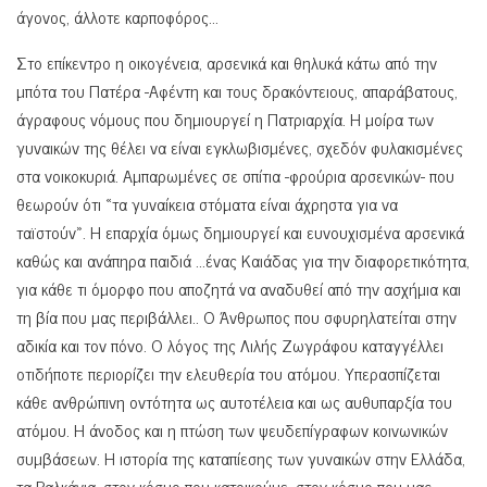
άγονος, άλλοτε καρποφόρος…
Στο επίκεντρο η οικογένεια, αρσενικά και θηλυκά κάτω από την
μπότα του Πατέρα -Αφέντη και τους δρακόντειους, απαράβατους,
άγραφους νόμους που δημιουργεί η Πατριαρχία. Η μοίρα των
γυναικών της θέλει να είναι εγκλωβισμένες, σχεδόν φυλακισμένες
στα νοικοκυριά. Αμπαρωμένες σε σπίτια -φρούρια αρσενικών- που
θεωρούν ότι «τα γυναίκεια στόματα είναι άχρηστα για να
ταϊστούν». Η επαρχία όμως δημιουργεί και ευνουχισμένα αρσενικά
καθώς και ανάπηρα παιδιά …ένας Καιάδας για την διαφορετικότητα,
για κάθε τι όμορφο που αποζητά να αναδυθεί από την ασχήμια και
τη βία που μας περιβάλλει.. Ο Άνθρωπος που σφυρηλατείται στην
αδικία και τον πόνο. Ο λόγος της Λιλής Ζωγράφου καταγγέλλει
οτιδήποτε περιορίζει την ελευθερία του ατόμου. Υπερασπίζεται
κάθε ανθρώπινη οντότητα ως αυτοτέλεια και ως αυθυπαρξία του
ατόμου. Η άνοδος και η πτώση των ψευδεπίγραφων κοινωνικών
συμβάσεων. Η ιστορία της καταπίεσης των γυναικών στην Ελλάδα,
τα Βαλκάνια, στον κόσμο που κατοικούμε, στον κόσμο που μας