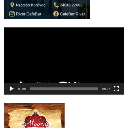
Πρόγραμμα
Αναπαραγωγής
Βίντεο
00:00
00:27