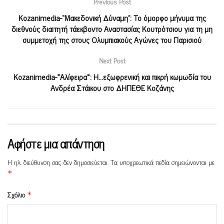
Previous Post
Kozanimedia-“Μακεδονική Δύναμη”: Το όμορφο μήνυμα της
διεθνούς διαιτητή τάεκβοντο Αναστασίας Κουτρότσιου για τη μη
συμμετοχή της στους Ολυμπιακούς Αγώνες του Παρισιού
Next Post
Kozanimedia-«Αλίφειρα»: H…εξωφρενική και πικρή κωμωδία του
Ανδρέα Στάικου στο ΔΗΠΕΘΕ Κοζάνης
Αφήστε μια απάντηση
Η ηλ. διεύθυνση σας δεν δημοσιεύεται.
Τα υποχρεωτικά πεδία σημειώνονται με
*
Σχόλιο
*