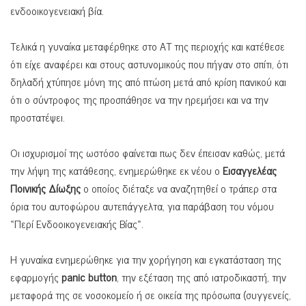
ενδοοικογενειακή βία.
Τελικά η γυναίκα μεταφέρθηκε στο ΑΤ της περιοχής και κατέθεσε
ότι είχε αναφέρει και στους αστυνομικούς που πήγαν στο σπίτι, ότι
δηλαδή χτύπησε μόνη της από πτώση μετά από κρίση πανικού και
ότι ο σύντροφος της προσπάθησε να την ηρεμήσει και να την
προστατέψει.
Οι ισχυρισμοί της ωστόσο φαίνεται πως δεν έπεισαν καθώς, μετά
την λήψη της κατάθεσης, ενημερώθηκε εκ νέου ο
Εισαγγελέας
Ποινικής Δίωξης
ο οποίος διέταξε να αναζητηθεί ο τράπερ στα
όρια του αυτοφώρου αυτεπάγγελτα, για παράβαση του νόμου
«Περί Ενδοοικογενειακής Βίας».
Η γυναίκα ενημερώθηκε για την χορήγηση και εγκατάσταση της
εφαρμογής
panic button
, την εξέταση της από ιατροδικαστή, την
μεταφορά της σε νοσοκομείο ή σε οικεία της πρόσωπα (συγγενείς,