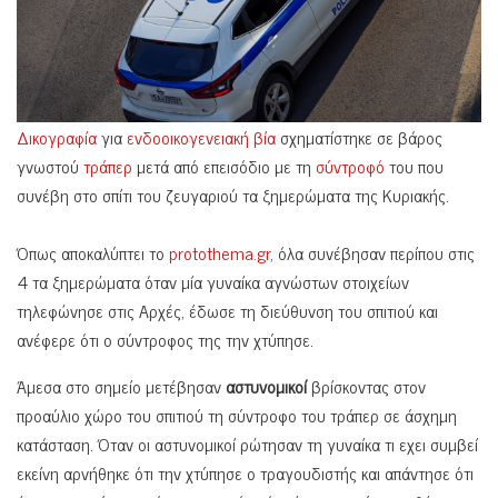
Δικογραφία
για
ενδοοικογενειακή βία
σχηματίστηκε σε βάρος
γνωστού
τράπερ
μετά από επεισόδιο με τη
σύντροφό
του που
συνέβη στο σπίτι του ζευγαριού τα ξημερώματα της Κυριακής.
Όπως αποκαλύπτει το
protothema.gr
, όλα συνέβησαν περίπου στις
4 τα ξημερώματα όταν μία γυναίκα αγνώστων στοιχείων
τηλεφώνησε στις Αρχές, έδωσε τη διεύθυνση του σπιτιού και
ανέφερε ότι ο σύντροφος της την χτύπησε.
Άμεσα στο σημείο μετέβησαν
αστυνομικοί
βρίσκοντας στον
προαύλιο χώρο του σπιτιού τη σύντροφο του τράπερ σε άσχημη
κατάσταση. Όταν οι αστυνομικοί ρώτησαν τη γυναίκα τι εχει συμβεί
εκείνη αρνήθηκε ότι την χτύπησε ο τραγουδιστής και απάντησε ότι