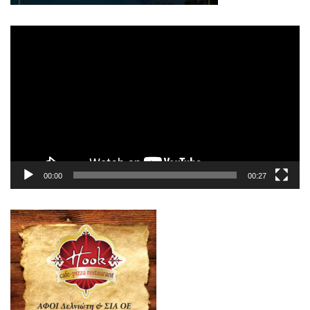
Πρόγραμμα
Αναπαραγωγής
Βίντεο
00:00
00:27