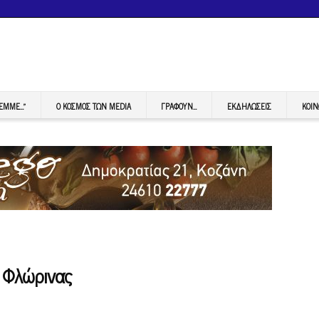
FEMME…”
Ο ΚΟΣΜΟΣ ΤΩΝ MEDIA
ΓΡΆΦΟΥΝ…
ΕΚΔΗΛΏΣΕΙΣ
ΚΟΙΝ
Π Φλώρινας