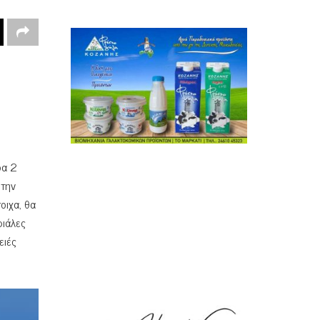
ρα 2
 την
οιχα, θα
φιάλες
ειές