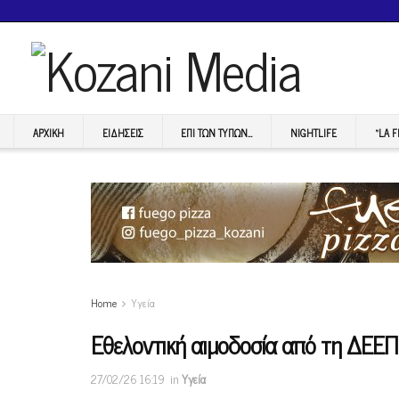
ΑΡΧΙΚΉ
ΕΙΔΉΣΕΙΣ
ΕΠI ΤΩΝ ΤΥΠΩΝ…
NIGHTLIFE
“LA 
Home
Υγεία
Εθελοντική αιμοδοσία από τη ΔΕΕ
27/02/26 16:19
in
Υγεία