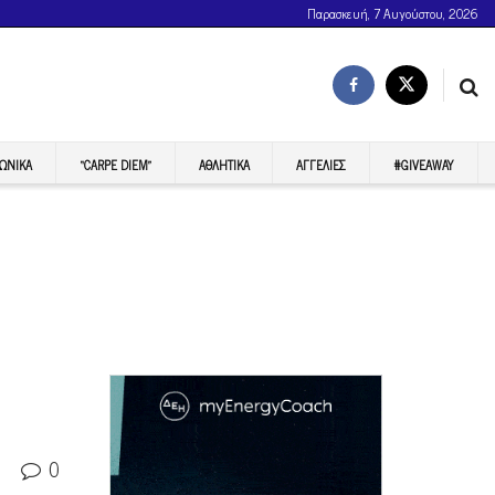
Παρασκευή, 7 Αυγούστου, 2026
ΩΝΙΚΆ
“CARPE DIEM”
ΑΘΛΗΤΙΚΆ
ΑΓΓΕΛΊΕΣ
#GIVEAWAY
0