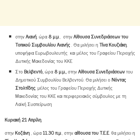
στην
Αιανή
, ώρα
8 μ.μ
., στην
Αίθουσα Συνεδριάσεων του
Τοπικού Συμβουλίου Αιανής
. Θα μιλήσει η
Τίνα Κουζιάκη
,
υποψήφια Ευρωβουλευτής και μέλος του Γραφείου Περιοχής
Δυτικής Μακεδονίας του ΚΚΕ
Στο
Βελβεντό,
ώρα
8 μ.μ.,
στην
Αίθουσα Συνεδριάσεων
του
Δημοτικού Συμβουλίου Βελβεντού. Θα μιλήσει ο
Νόντας
Στολτίδης
, μέλος του Γραφείου Περιοχής Δυτικής
Μακεδονίας του ΚΚΕ και περιφερειακός σύμβουλος με τη
Λαϊκή Συσπείρωση
Κυριακή 21 Απρίλη
,
στην
Κοζάνη
, ώρα
11.30 π.μ
., στην
αίθουσα του Τ.Ε.Ε
. θα μιλήσει η