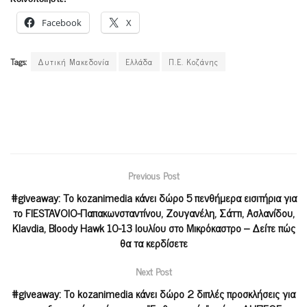
Facebook
X
Tags:
Δυτική Μακεδονία
Ελλάδα
Π.Ε. Κοζάνης
Previous Post
#giveaway: Το kozanimedia κάνει δώρο 5 πενθήμερα εισιτήρια για
το FIESTAVOIO-Παπακωνσταντίνου, Ζουγανέλη, Σάττι, Ασλανίδου,
Κlavdia, Bloody Hawk 10-13 Ιουλίου στο Μικρόκαστρο – Δείτε πώς
θα τα κερδίσετε
Next Post
#giveaway: Το kozanimedia κάνει δώρο 2 διπλές προσκλήσεις για