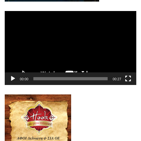
Πρόγραμμα
Αναπαραγωγής
Βίντεο
00:00
00:27