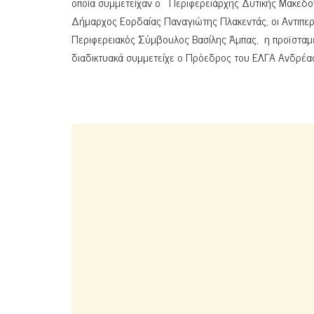
οποία συμμετείχαν ο Περιφερειάρχης Δυτικής Μακεδον
Δήμαρχος Εορδαίας Παναγιώτης Πλακεντάς, οι Αντιπε
Περιφερειακός Σύμβουλος Βασίλης Άμπας, η προϊσταμέ
διαδικτυακά συμμετείχε ο Πρόεδρος του ΕΛΓΑ Ανδρέα