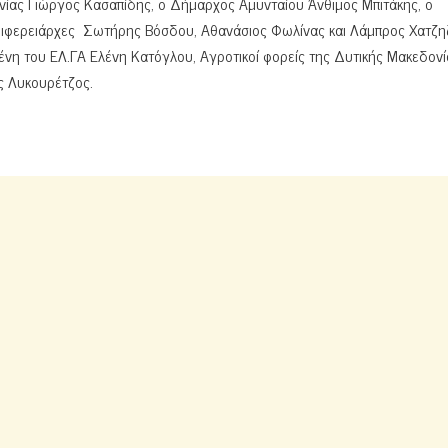
ίας Γιώργος Κασαπίδης, ο Δήμαρχος Αμυνταίου Άνθιμος Μπιτάκης, ο
ριφερειάρχες Σωτήρης Βόσδου, Αθανάσιος Φωλίνας και Λάμπρος Χατζη
νη του ΕΛ.ΓΑ Ελένη Κατόγλου, Αγροτικοί φορείς της Δυτικής Μακεδον
ς Λυκουρέτζος.