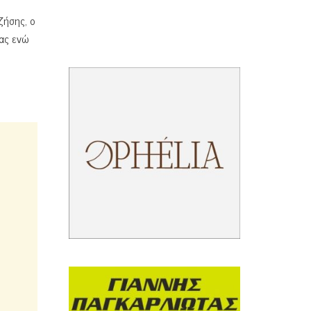
ζήσης, ο
ίας ενώ