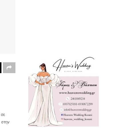
 σε
 στην