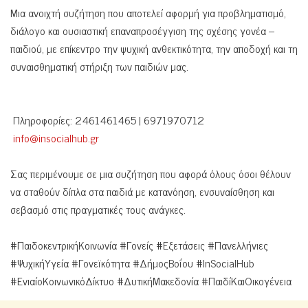
Μια ανοιχτή συζήτηση που αποτελεί αφορμή για προβληματισμό,
διάλογο και ουσιαστική επαναπροσέγγιση της σχέσης γονέα –
παιδιού, με επίκεντρο την ψυχική ανθεκτικότητα, την αποδοχή και τη
συναισθηματική στήριξη των παιδιών μας.
Πληροφορίες: 2461461465 | 6971970712
info@insocialhub.gr
Σας περιμένουμε σε μια συζήτηση που αφορά όλους όσοι θέλουν
να σταθούν δίπλα στα παιδιά με κατανόηση, ενσυναίσθηση και
σεβασμό στις πραγματικές τους ανάγκες.
#ΠαιδοκεντρικήΚοινωνία #Γονείς #Εξετάσεις #Πανελλήνιες
#ΨυχικήΥγεία #Γονεϊκότητα #ΔήμοςΒοΐου #InSocialHub
#ΕνιαίοΚοινωνικόΔίκτυο #ΔυτικήΜακεδονία #ΠαιδίΚαιΟικογένεια