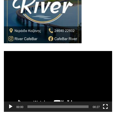
Πρόγραμμα
Αναπαραγωγής
Βίντεο
00:00
00:27