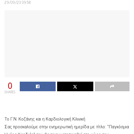
29/09/23 09:58
0
SHARES
Το Γ.Ν. Κοζάνης και η Καρδιολογική Κλινική
Σας προσκαλούμε στην ενημερωτική ημερίδα με τίτλο: «Παγκόσμια
Ημέρα Καρδιάς» που θα πραγματοποιηθεί στο χώρο του