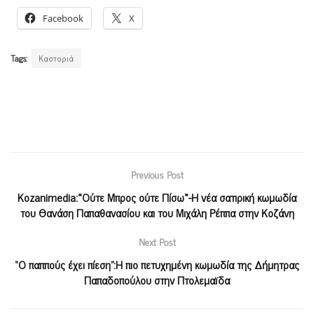
Facebook
X
Tags:
Καστοριά
Previous Post
Kozanimedia:«Ούτε Μπρος ούτε Πίσω»-Η νέα σατιρική κωμωδία
του Θανάση Παπαθανασίου και του Μιχάλη Ρέππα στην Κοζάνη
Next Post
“Ο παππούς έχει πίεση”:Η πιο πετυχημένη κωμωδία της Δήμητρας
Παπαδοπούλου στην Πτολεμαϊδα