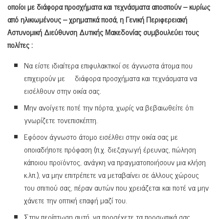
οποίοι με διάφορα προσχήματα και τεχνάσματα αποσπούν – κυρίως
από ηλικιωμένους – χρηματικά ποσά, η Γενική Περιφερειακή
Αστυνομική Διεύθυνση Δυτικής Μακεδονίας συμβουλεύει τους
πολίτες :
Να είστε ιδιαίτερα επιφυλακτικοί σε άγνωστα άτομα που
επιχειρούν με διάφορα προσχήματα και τεχνάσματα να
εισέλθουν στην οικία σας.
Μην ανοίγετε ποτέ την πόρτα, χωρίς να βεβαιωθείτε ότι
γνωρίζετε τονεπισκέπτη.
Εφόσον άγνωστο άτομο εισέλθει στην οικία σας με
οποιαδήποτε πρόφαση (π.χ. διεξαγωγή έρευνας, πώληση
κάποιου προϊόντος, ανάγκη να πραγματοποιήσουν μια κλήση
κ.λπ.), να μην επιτρέπετε να μεταβαίνει σε άλλους χώρους
του σπιτιού σας, πέραν αυτών που χρειάζεται και ποτέ να μην
χάνετε την οπτική επαφή μαζί του.
Στην περίπτωση αυτή, να προσέχετε τα προσωπικά σας