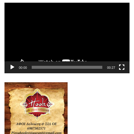
Πρόγραμμα
Αναπαραγωγής
Βίντεο
00:00
00:27