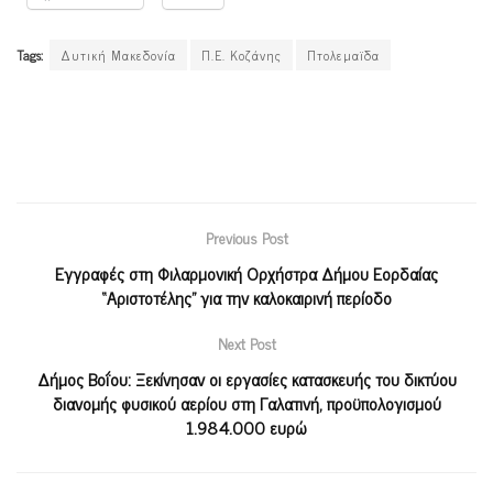
Tags:
Δυτική Μακεδονία
Π.Ε. Κοζάνης
Πτολεμαϊδα
Previous Post
Εγγραφές στη Φιλαρμονική Ορχήστρα Δήμου Εορδαίας
“Αριστοτέλης” για την καλοκαιρινή περίοδο
Next Post
Δήμος Βοΐου: Ξεκίνησαν οι εργασίες κατασκευής του δικτύου
διανομής φυσικού αερίου στη Γαλατινή, προϋπολογισμού
1.984.000 ευρώ