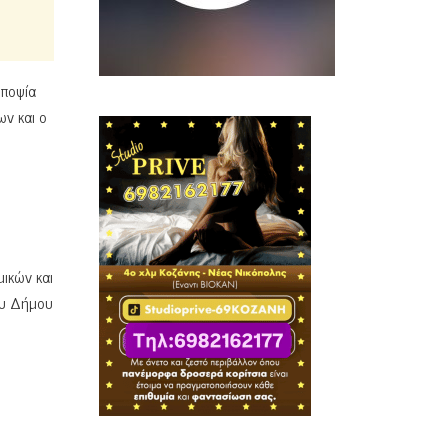
υποψία
ν και ο
ικών και
ου Δήμου