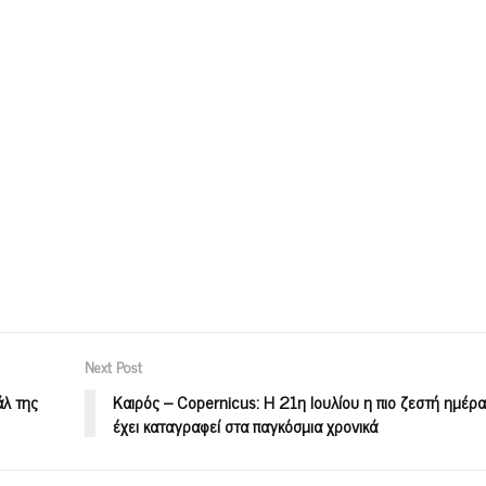
Next Post
άλ της
Καιρός – Copernicus: Η 21η Ιουλίου η πιο ζεστή ημέρ
έχει καταγραφεί στα παγκόσμια χρονικά