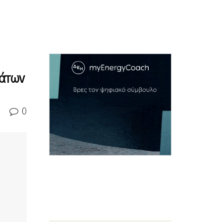
βάτων
0