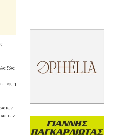
ες
λλα ζώα,
 επίσης η
ρρωστων
 και των