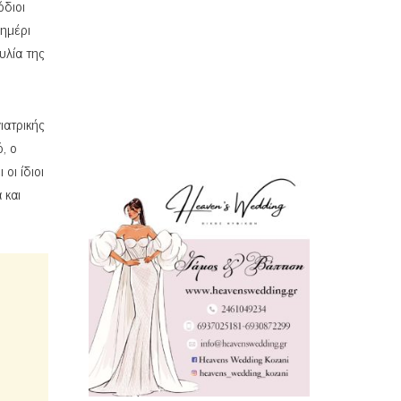
όδιοι
ημέρι
υλία της
ιατρικής
, ο
οι ίδιοι
 και