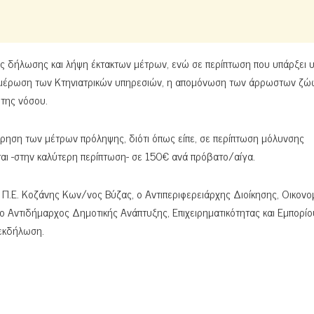
κής δήλωσης και λήψη έκτακτων μέτρων, ενώ σε περίπτωση που υπάρξει 
ημέρωση των Κτηνιατρικών υπηρεσιών, η απομόνωση των άρρωστων ζώω
 της νόσου.
ηση των μέτρων πρόληψης, διότι όπως είπε, σε περίπτωση μόλυνσης
αι -στην καλύτερη περίπτωση- σε 150€ ανά πρόβατο/αίγα.
.Ε. Κοζάνης Κων/νος Βύζας, ο Αντιπεριφερειάρχης Διοίκησης, Οικονομ
Αντιδήμαρχος Δημοτικής Ανάπτυξης, Επιχειρηματικότητας και Εμπορί
 εκδήλωση.