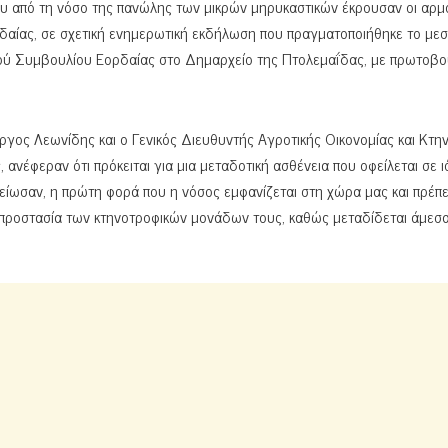
ου από τη νόσο της πανώλης των μικρών μηρυκαστικών έκρουσαν οι αρμ
δαίας, σε σχετική ενημερωτική εκδήλωση που πραγματοποιήθηκε το μεσ
ού Συμβουλίου Εορδαίας στο Δημαρχείο της Πτολεμαΐδας, με πρωτοβο
γος Λεωνίδης και ο Γενικός Διευθυντής Αγροτικής Οικονομίας και Κτην
νέφεραν ότι πρόκειται για μια μεταδοτική ασθένεια που οφείλεται σε ιό
είωσαν, η πρώτη φορά που η νόσος εμφανίζεται στη χώρα μας και πρέπει 
 προστασία των κτηνοτροφικών μονάδων τους, καθώς μεταδίδεται άμεσα